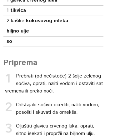
1
glavica
crvenog luka
1
tikvica
2
kašike
kokosovog mleka
biljno ulje
so
Priprema
Prebrati (od nečistoće) 2 šolje zelenog
sočiva, oprati, naliti vodom i ostaviti sat
vremena ili preko noći.
Odstajalo sočivo ocediti, naliti vodom,
posoliti i skuvati da omekša.
Oljuštiti glavicu crvenog luka, oprati,
sitno isekati i propržii na biljnom ulju.