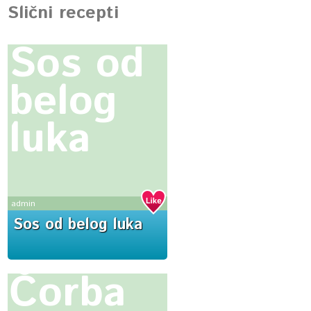
Slični recepti
Sos od
belog
luka
admin
Sos od belog luka
Čorba