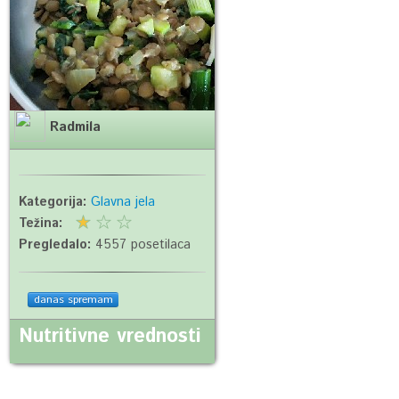
Radmila
Kategorija:
Glavna jela
Težina:
Pregledalo:
4557 posetilaca
danas spremam
Nutritivne vrednosti