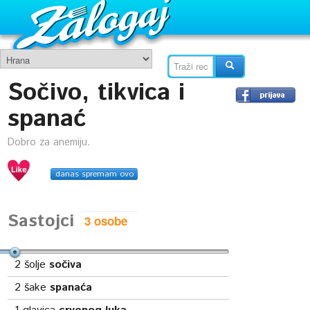
Sočivo, tikvica i
spanać
Dobro za anemiju.
danas spremam ovo
Sastojci
2
šolje
sočiva
2
šake
spanaća