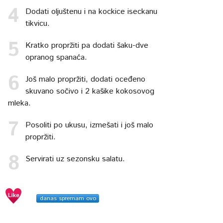
Dodati oljuštenu i na kockice iseckanu
tikvicu.
Kratko propržiti pa dodati šaku-dve
opranog spanaća.
Još malo propržiti, dodati oceđeno
skuvano sočivo i 2 kašike kokosovog
mleka.
Posoliti po ukusu, izmešati i još malo
propržiti.
Servirati uz sezonsku salatu.
danas spremam ovo