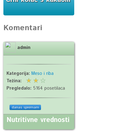
Komentari
admin
Kategorija:
Meso i riba
Težina:
Pregledalo:
5164 posetilaca
danas spremam
Nutritivne vrednosti