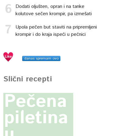
Dodati oljušten, opran i na tanke
kolutove sečen krompir, pa izmešati
Upola pečen but staviti na pripremljeni
krompir i do kraja ispeći u pećnici
danas spremam ovo
Slični recepti
Pečena
piletina
u