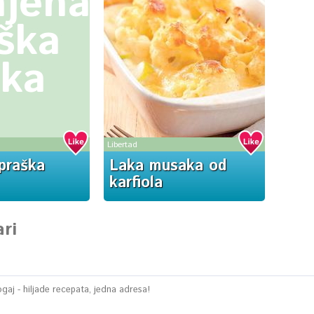
jena
ška
ka
Libertad
praška
Laka musaka od
karfiola
ri
aj - hiljade recepata, jedna adresa!