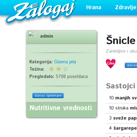
Hrana
Zdravlje
admin
Šnicl
Zanimljivo i uk
Kategorija:
Glavna jela
dana
Težina:
Pregledalo:
5708 posetilaca
Sastojc
danas spremam
10
manjih svi
Nutritivne vrednosti
10
struka
ml
3
sveže pap
4
šargarepe