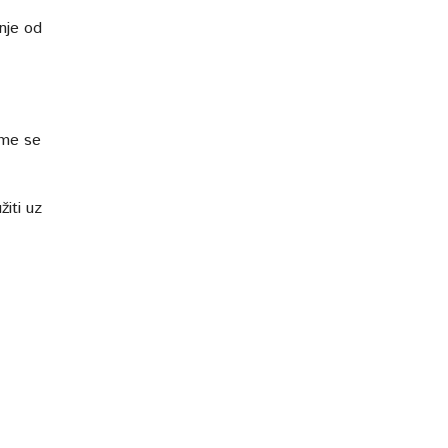
anje od
ome se
žiti uz