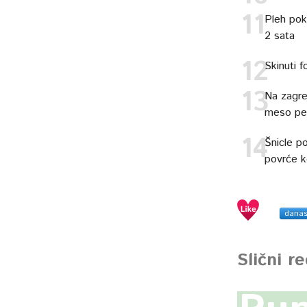
Pleh pok
2 sata
Skinuti f
Na zagre
meso pek
Šnicle po
povrće k
dana
Slični r