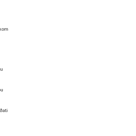
ukom
 u
pu
ðati