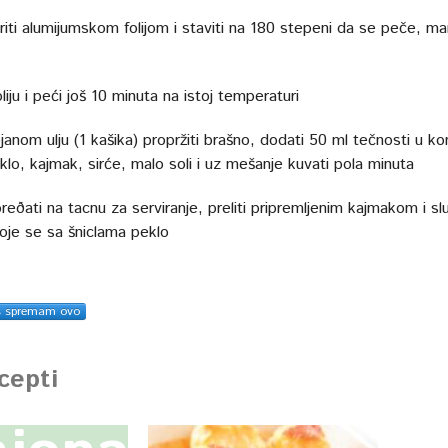
riti alumijumskom folijom i staviti na 180 stepeni da se peče, m
oliju i peći još 10 minuta na istoj temperaturi
janom ulju (1 kašika) propržiti brašno, dodati 50 ml tečnosti u k
lo, kajmak, sirće, malo soli i uz mešanje kuvati pola minuta
reðati na tacnu za serviranje, preliti pripremljenim kajmakom i slu
oje se sa šniclama peklo
s spremam ovo
ecepti