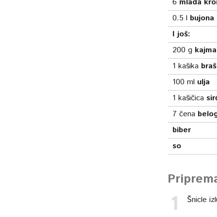
6
mlada kro
0.5
l
bujona
I još:
200
g
kajma
1
kašika
bra
100
ml
ulja
1
kašičica
si
7
čena
belog
biber
so
Priprem
Šnicle i