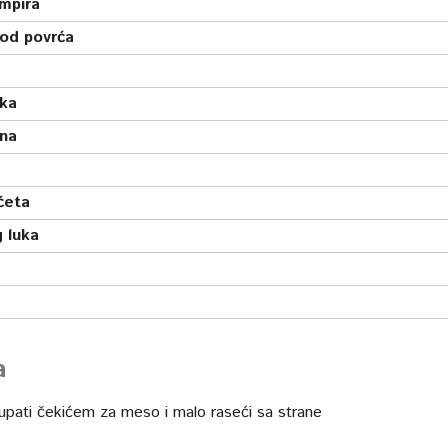
mpira
 od povrća
ka
šna
rćeta
 luka
a
zlupati čekićem za meso i malo raseći sa strane