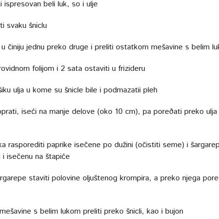
ispresovan beli luk, so i ulje
i svaku šniclu
 u činiju jednu preko druge i preliti ostatkom mešavine s belim l
rovidnom folijom i 2 sata ostaviti u frizideru
iku ulja u kome su šnicle bile i podmazatii pleh
oprati, iseći na manje delove (oko 10 cm), pa poreðati preko ulja
a rasporediti paprike isečene po dužini (očistiti seme) i šargare
 i isečenu na štapiće
rgarepe staviti polovine oljuštenog krompira, a preko njega pore
ešavine s belim lukom preliti preko šnicli, kao i bujon