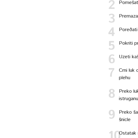
Pomešati 
Premazat
Poreðati
Pokriti p
Uzeti kaš
Crni luk 
plehu
Preko luk
istruganu
Preko ša
šnicle
Ostatak m