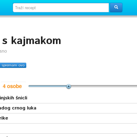
e s kajmakom
usno
s spremam ovo
i
njskih šnicli
adog crnog luka
rike