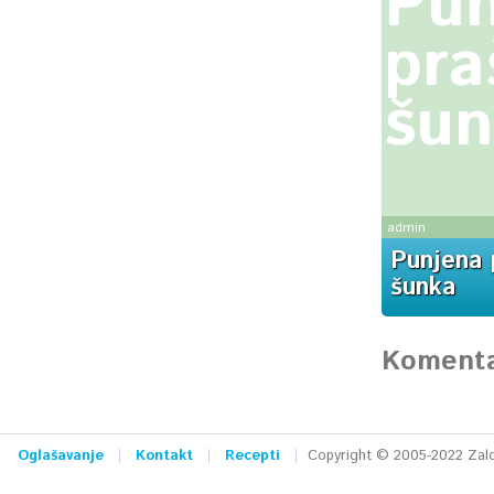
Pun
pra
šun
admin
Punjena 
šunka
Komenta
Oglašavanje
Kontakt
Recepti
Copyright © 2005-2022 Zalog