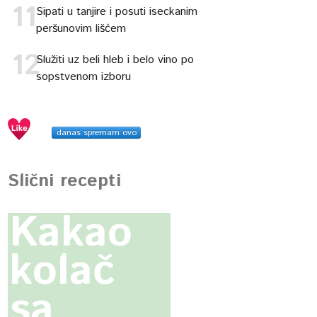
Sipati u tanjire i posuti iseckanim
peršunovim lišćem
Služiti uz beli hleb i belo vino po
sopstvenom izboru
danas spremam ovo
Slični recepti
Kakao
kolač
sa