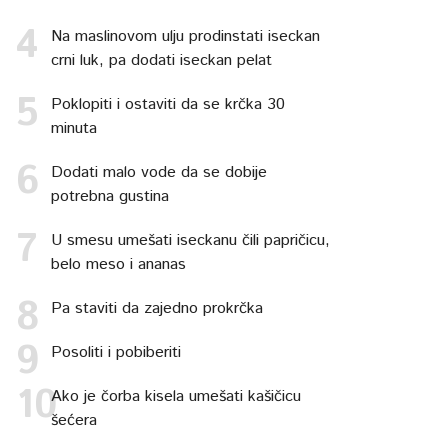
Na maslinovom ulju prodinstati iseckan
crni luk, pa dodati iseckan pelat
Poklopiti i ostaviti da se krčka 30
minuta
Dodati malo vode da se dobije
potrebna gustina
U smesu umešati iseckanu čili papričicu,
belo meso i ananas
Pa staviti da zajedno prokrčka
Posoliti i pobiberiti
Ako je čorba kisela umešati kašičicu
šećera