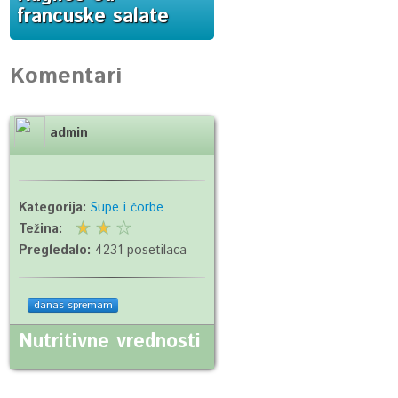
francuske salate
Komentari
admin
Kategorija:
Supe i čorbe
Težina:
Pregledalo:
4231 posetilaca
danas spremam
Nutritivne vrednosti