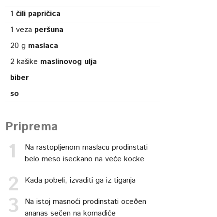
1
čili papričica
1
veza
peršuna
20
g
maslaca
2
kašike
maslinovog ulja
biber
so
Priprema
Na rastopljenom maslacu prodinstati
belo meso iseckano na veće kocke
Kada pobeli, izvaditi ga iz tiganja
Na istoj masnoći prodinstati oceðen
ananas sečen na komadiće