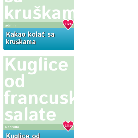
kruškama
admin
Kakao kolač sa
kruškama
Kuglice
od
francuske
salate
Radmila
Kuglice od