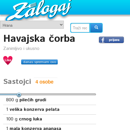
Havajska čorba
Zanimljivo i ukusno
danas spremam ovo
Sastojci
800
g
pilećih grudi
1
velika konzerva pelata
100
g
crnog luka
1
mala konzerva ananasa