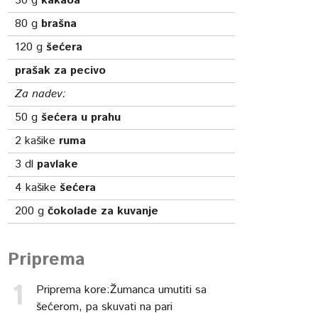
30
g
kakaoa
80
g
brašna
120
g
šećera
prašak za pecivo
Za nadev:
50
g
šećera u prahu
2
kašike
ruma
3
dl
pavlake
4
kašike
šećera
200
g
čokolade za kuvanje
Priprema
Priprema kore:Žumanca umutiti sa
šećerom, pa skuvati na pari