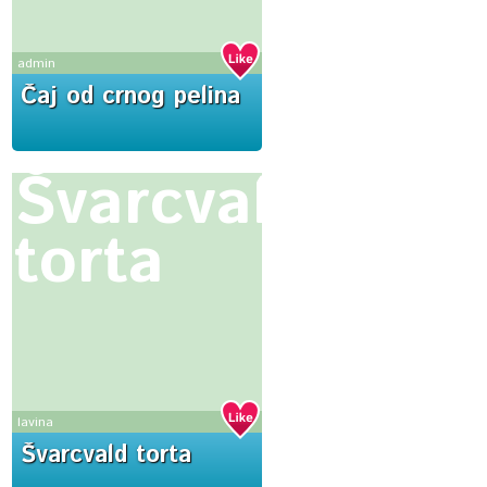
admin
Čaj od crnog pelina
Švarcvald
torta
lavina
Švarcvald torta