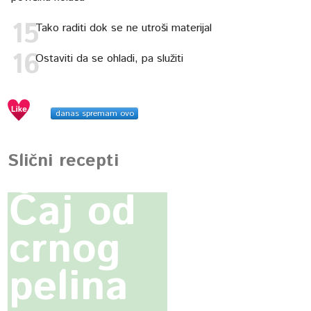
Tako raditi dok se ne utroši materijal
Ostaviti da se ohladi, pa služiti
danas spremam ovo
Slični recepti
Čaj od
crnog
pelina