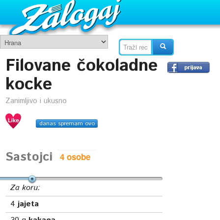
Filovane čokoladne
kocke
Zanimljivo i ukusno
danas spremam ovo
Sastojci
Za koru:
4
jajeta