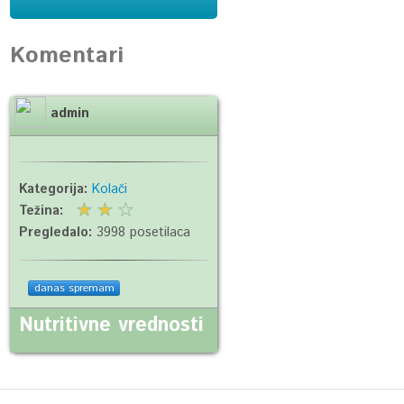
Komentari
admin
Kategorija:
Kolači
Težina:
Pregledalo:
3998 posetilaca
danas spremam
Nutritivne vrednosti