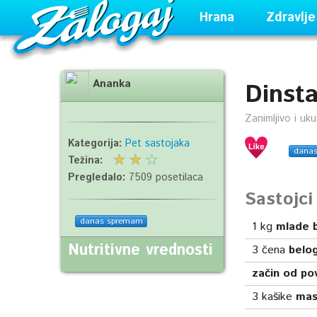
Hrana
Zdravlje
Ananka
Dinsta
Zanimljivo i uk
Kategorija:
Pet sastojaka
dana
Težina:
Pregledalo:
7509 posetilaca
Sastojc
danas spremam
1
kg
mlade b
Nutritivne vrednosti
3
čena
belog
začin od po
3
kašike
mas