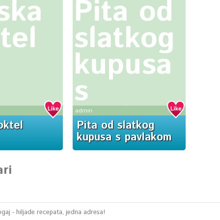
ska
Pita od
tel
slatkog
kupusa
s
pavlakom
admin
oktel
Pita od slatkog
kupusa s pavlakom
ri
aj - hiljade recepata, jedna adresa!