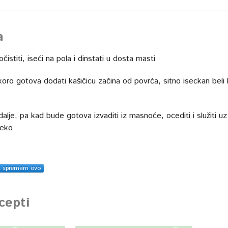
a
očistiti, iseći na pola i dinstati u dosta masti
oro gotova dodati kašičicu začina od povrća, sitno iseckan beli l
dalje, pa kad bude gotova izvaditi iz masnoće, ocediti i služiti uz
leko
s spremam ovo
ecepti