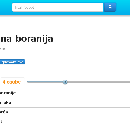
na boranija
usno
s spremam ovo
i
oranije
 luka
vrća
ti