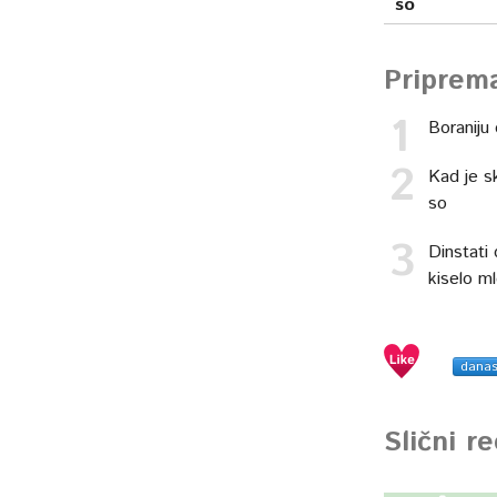
so
Priprem
Boraniju 
Kad je sk
so
Dinstati 
kiselo m
dana
Slični r