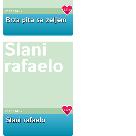
vesna1415
Brza pita sa zeljem
Slani
rafaelo
vesna1415
Slani rafaelo