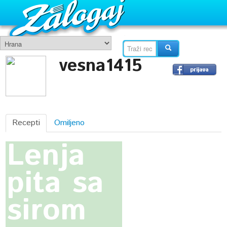
vesna1415
Recepti
Omiljeno
Lenja
pita sa
sirom