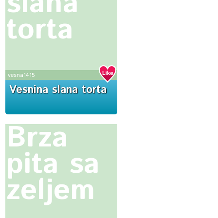
slana
torta
vesna1415
Vesnina slana torta
Brza
pita sa
zeljem