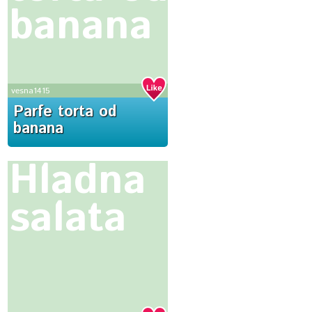
banana
vesna1415
Parfe torta od
banana
Hladna
salata