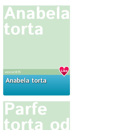
Anabela
torta
vesna1415
Anabela torta
Parfe
torta od