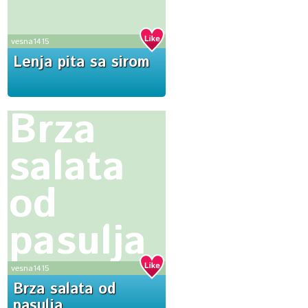
vesna1415
Lenja pita sa sirom
Brza
salata
od
pasulja
vesna1415
Brza salata od
pasulja