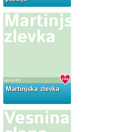
Martinjska
zlevka
vesna1415
Martinjska zlevka
Vesnina