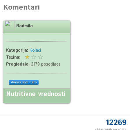
Komentari
Radmila
Kategorija:
Kolači
Težina:
Pregledalo:
3179 posetilaca
danas spremam
Nutritivne vrednosti
12269
objavljenih recepata