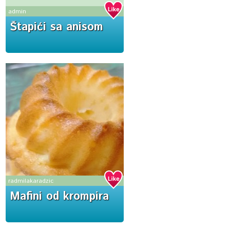
admin
Štapići sa anisom
radmilakaradzic
Mafini od krompira