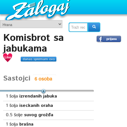
Komisbrot sa
jabukama
danas spremam ovo
Sastojci
1
šolja
izrendanih jabuka
1
šolja
iseckanih oraha
0.5
šolje
suvog grožđa
1
šolja
brašna