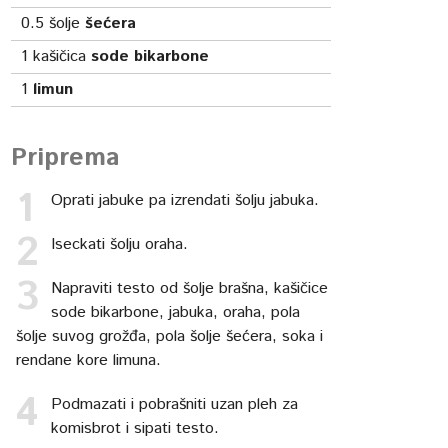
0.5
šolje
šećera
1
kašičica
sode bikarbone
1
limun
Priprema
Oprati jabuke pa izrendati šolju jabuka.
Iseckati šolju oraha.
Napraviti testo od šolje brašna, kašičice
sode bikarbone, jabuka, oraha, pola
šolje suvog grožđa, pola šolje šećera, soka i
rendane kore limuna.
Podmazati i pobrašniti uzan pleh za
komisbrot i sipati testo.