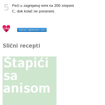
Peći u zagrejanoj rerni na 200 stepeni
C, dok kolač ne porumeni.
danas spremam ovo
Slični recepti
Štapići
sa
anisom