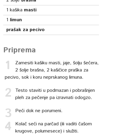
2
šolje
brašna
1
kašika
masti
1
limun
prašak za pecivo
Priprema
Zamesiti kašiku masti, jaje, šolju šećera,
2 šolje brašna, 2 kašičice praška za
pecivo, sok i koru neprskanog limuna.
Testo staviti u podmazan i pobrašnjen
pleh za pečenje pa izravnati odogzo.
Peći dok ne porumeni.
Kolač seći na parčad (ili vaditi čašom
krugove, polumesece) i služiti.