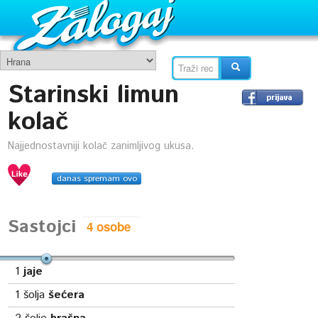
Starinski limun
kolač
Najjednostavniji kolač zanimljivog ukusa.
danas spremam ovo
Sastojci
1
jaje
1
šolja
šećera