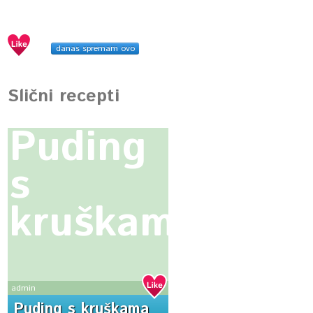
danas spremam ovo
Slični recepti
Puding
s
kruškama
admin
Puding s kruškama