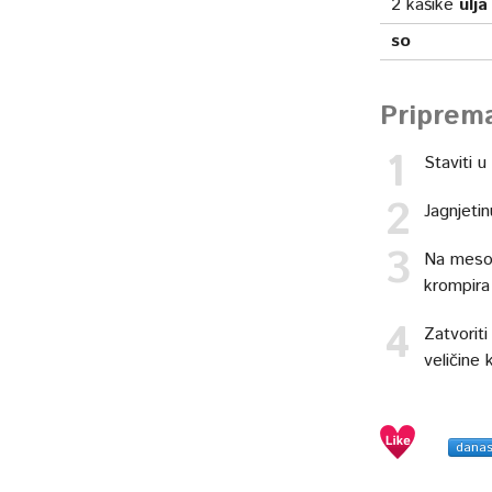
2
kašike
ulja
so
Priprem
Staviti u
Jagnjetin
Na meso 
krompira
Zatvoriti
veličine
dana