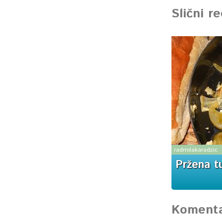
Slični r
radmilakaradzic
Pržena tu
Komenta