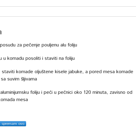
a
 posudu za pečenje pouljenu alu foliju
u u komadu posoliti i staviti na foliju
staviti komade oljuštene kisele jabuke, a pored mesa komade
 sa suvim šljivama
 aluminijumsku foliju i peći u pećnici oko 120 minuta, zavisno od
 komada mesa
s spremam ovo