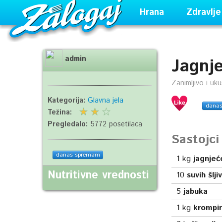
Hrana
Zdravlje
admin
Jagnje
Zanimljivo i uk
Kategorija:
Glavna jela
dana
Težina:
Pregledalo:
5772 posetilaca
Sastojc
danas spremam
1
kg
jagnjeć
Nutritivne vrednosti
10
suvih šlji
5
jabuka
1
kg
krompi