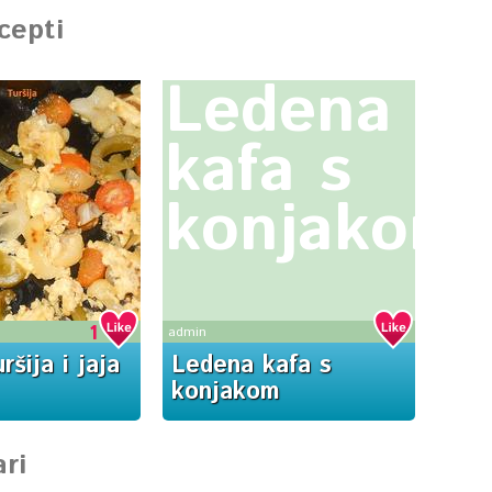
ecepti
Ledena
kafa s
konjakom
1
admin
ršija i jaja
Ledena kafa s
konjakom
ri