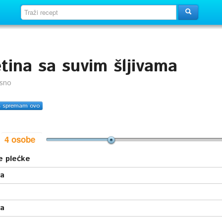
tina sa suvim šljivama
usno
s spremam ovo
i
e plećke
va
ra