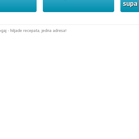
supa
aj - hiljade recepata, jedna adresa!