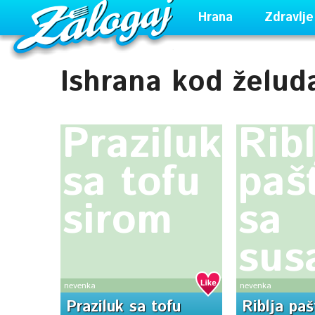
Hrana
Zdravlje
Ishrana kod želud
Praziluk
Ribl
sa tofu
paš
sirom
sa
su
nevenka
nevenka
Praziluk sa tofu
Riblja paš