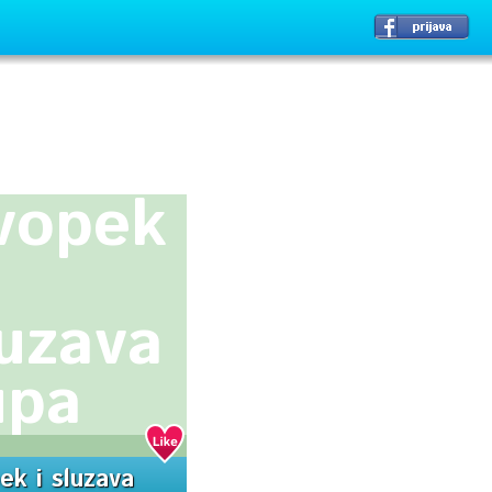
vopek
luzava
upa
ek i sluzava