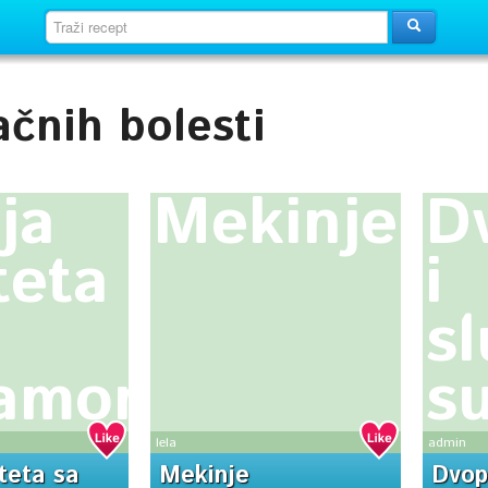
ačnih bolesti
ja
Mekinje
D
teta
i
s
samom
s
lela
admin
teta sa
Mekinje
Dvop