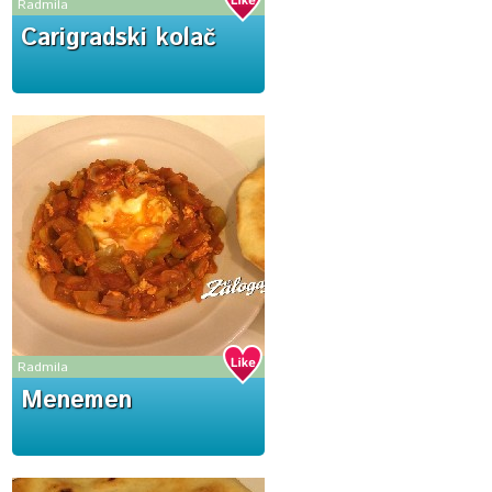
Radmila
Carigradski kolač
Radmila
Menemen