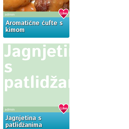
admin
Aromatične ćufte s
kimom
Jagnjetina
s
patlidžanima
admin
Jagnjetina s
patlidžanima