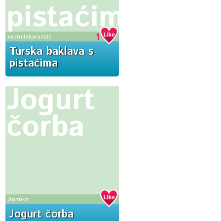
pistaćima
1
radmilakaradzic
Turska baklava s
pistaćima
Jogurt
čorba
Ananka
Jogurt čorba