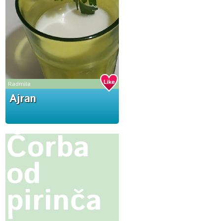
Radmila
Ajran
Čorba
od
pirinča