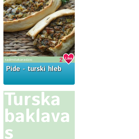
2
radmilakaradzic
Pide - turski hleb
Turska
baklava
s