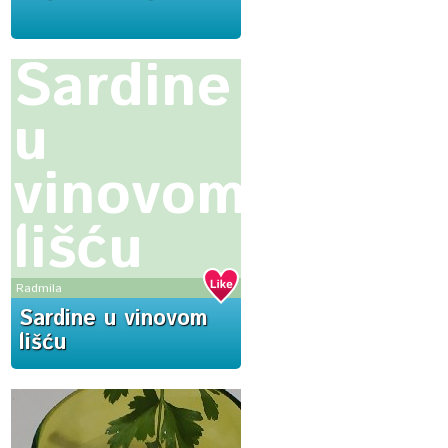
Sardine
u
vinovom
lišću
Radmila
Sardine u vinovom
lišću