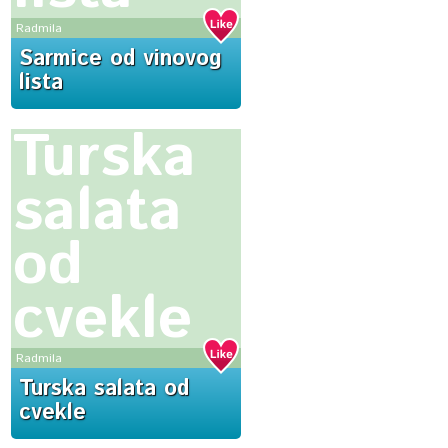
Radmila
Sarmice od vinovog
lista
Turska
salata
od
cvekle
Radmila
Turska salata od
cvekle