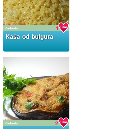
1
Radmila
Kaša od bulgura
2
Radmila