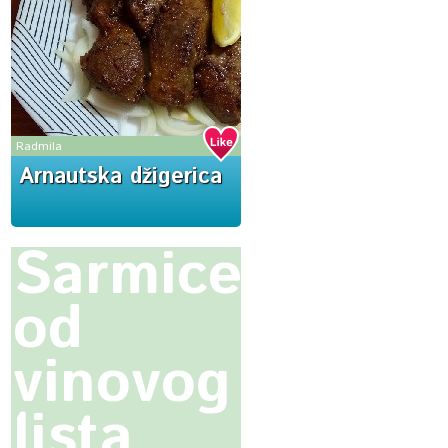
Radmila
Arnautska džigerica
Sarmice
od
vinovog
lista