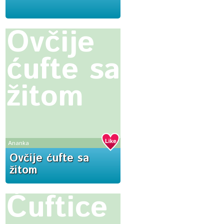
Ovčije
ćufte sa
žitom
Ananka
Ovčije ćufte sa
žitom
Ćuftice