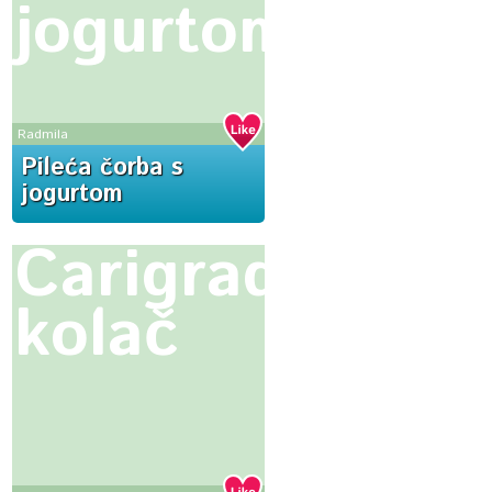
jogurtom
Radmila
Pileća čorba s
jogurtom
Carigradski
kolač