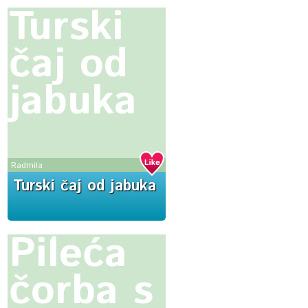
Turski
čaj od
jabuka
Radmila
Turski čaj od jabuka
Pileća
čorba s