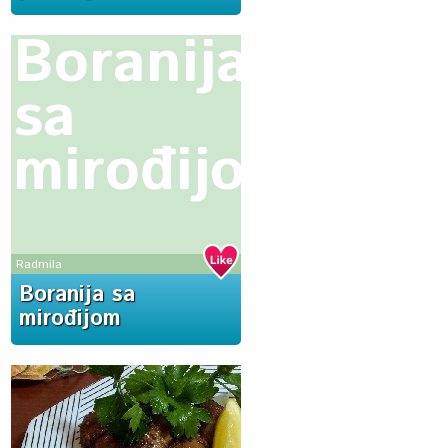
Boranija
sa
mirođijom
Radmila
Boranija sa
mirođijom