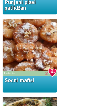
Punjeni plavi
patlidžan
2
Radmila
Sočni mafiši