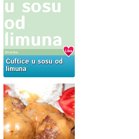
u sosu
od
limuna
Ananka
Ćuftice u sosu od
limuna