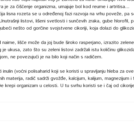
bra je za čišćenje organizma, umajuje bol kod reume i artritisa...
 čija lisna rozeta se u određenoj fazi razvoja na vrhu poveže, pa 
Unutrašnji listovi, lišeni svetlosti i sunčevih zraka, gube hlorofil, 
ubeći nešto od gorčine svojstvene cikoriji, koja dolazi do glikozi
d naime, lišće može da joj bude široko rasperjano, izrazito zelene
 je ukusa, zato što su zeleni listovi zadržali istu količinu glikozida
ijom, ne povezujući je na bilo koji način s radičem.
i inulin (voćni polisaharid koji se koristi u spravljanju hleba za ove
ih materija, radič sadrži gvožđe, kalcijum, kalijum, magnezijum i 
 krepi organizam u celosti. U tu svrhu koristi se i čaj od cikorij