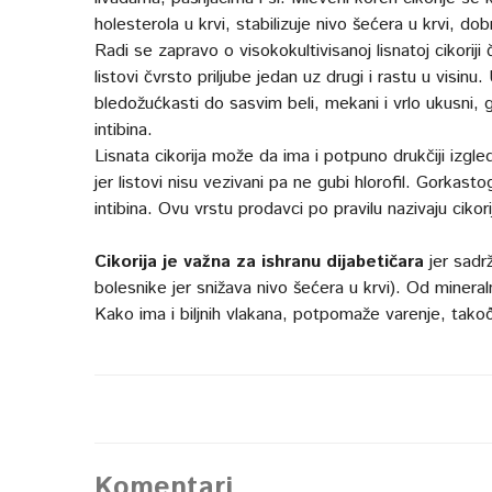
holesterola u krvi, stabilizuje nivo šećera u krvi, do
Radi se zapravo o visokokultivisanoj lisnatoj cikoriji
listovi čvrsto priljube jedan uz drugi i rastu u visinu. 
bledožućkasti do sasvim beli, mekani i vrlo ukusni, g
intibina.
Lisnata cikorija može da ima i potpuno drukčiji izgle
jer listovi nisu vezivani pa ne gubi hlorofil. Gorkastog
intibina. Ovu vrstu prodavci po pravilu nazivaju cikor
Cikorija je važna za ishranu dijabetičara
jer sadrž
bolesnike jer snižava nivo šećera u krvi). Od mineraln
Kako ima i biljnih vlakana, potpomaže varenje, takoðe
Komentari