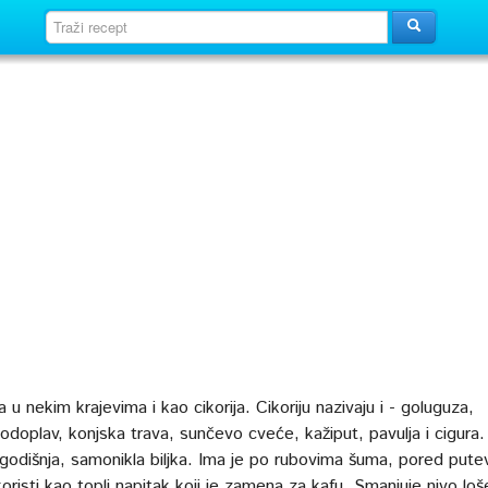
 nekim krajevima i kao cikorija. Cikoriju nazivaju i - goluguza,
vodoplav, konjska trava, sunčevo cveće, kažiput, pavulja i cigura.
šegodišnja, samonikla biljka. Ima je po rubovima šuma, pored pute
koristi kao topli napitak koji je zamena za kafu. Smanjuje nivo lo