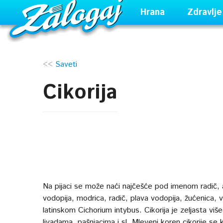
Hrana
Zdravlje
<<
Saveti
Cikorija
Na pijaci se može naći najčešće pod imenom radič, a u
vodopija, modrica, radič, plava vodopija, žućenica, 
latinskom Cichorium intybus. Cikorija je zeljasta vi
livadama, pašnjacima i sl. Mleveni koren cikorije se 