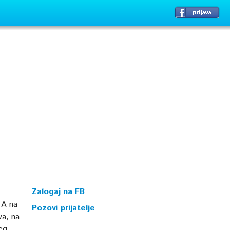
Zalogaj na FB
 A na
Pozovi prijatelje
va, na
šeg