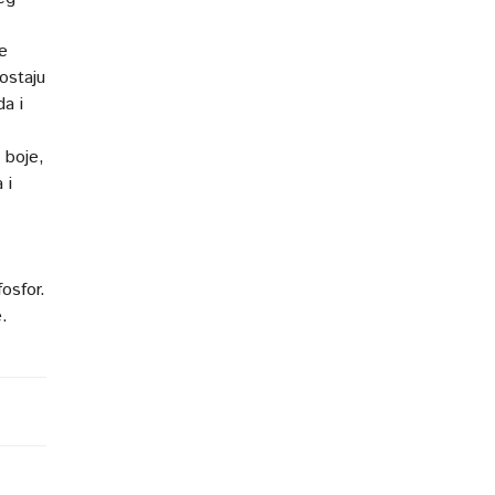
se
postaju
da i
 boje,
 i
fosfor.
e.