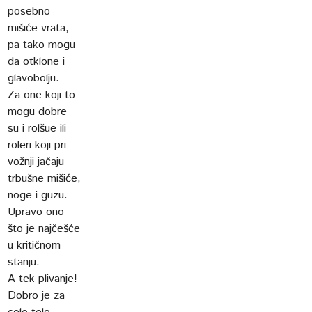
posebno
mišiće vrata,
pa tako mogu
da otklone i
glavobolju.
Za one koji to
mogu dobre
su i rolšue ili
roleri koji pri
vožnji jačaju
trbušne mišiće,
noge i guzu.
Upravo ono
što je najčešće
u kritičnom
stanju.
A tek plivanje!
Dobro je za