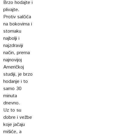
Brzo hodajte i
plivajte.
Protiv salčića
na bokovima i
stomaku
najbolji i
najzdraviji
način, prema
najnovijoj
Američkoj
studiji, je brzo
hodanje i to
samo 30
minuta
dnevno.
Uz to su
dobre i vežbe
koje jačaju
mišiće, a