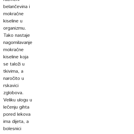
belančevina i
mokraćne
kiseline u
organizmu.
Tako nastaje
nagomilavanje
mokraćne
kiseline koja
se taloži u
tkivima, a
naročito u
rskavici
zglobova.
Veliku ulogu u
lečenju gihta
pored lekova
ima dijeta, a
bolesnici