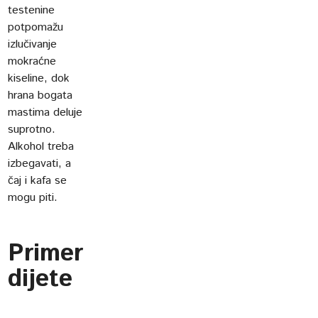
testenine
potpomažu
izlučivanje
mokraćne
kiseline, dok
hrana bogata
mastima deluje
suprotno.
Alkohol treba
izbegavati, a
čaj i kafa se
mogu piti.
Primer
dijete