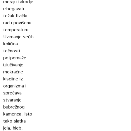
moraju takodje
izbegavati
težak fizički
rad i povišenu
temperaturu.
Uzimanje većih
količina
tečnosti
potpomaže
izlučivanje
mokraćne
kiseline iz
organizma i
sprečava
stvaranje
bubrežnog
kamenca. Isto
tako slatka
jela, hleb,