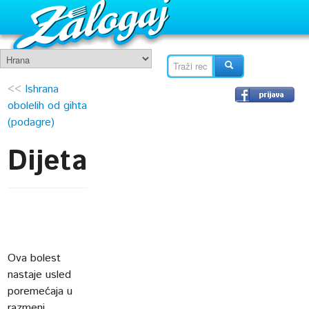
<<
Ishrana
obolelih od gihta
(podagre)
Dijeta
Ova bolest
nastaje usled
poremećaja u
razmeni