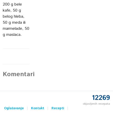
200 g bele
kafe, 50 g
belog hleba,
50 g meda ili
marmelade, 50
g maslaca.
Komentari
12269
objavljenih recepata
Oglašavanje
Kontakt
Recepti