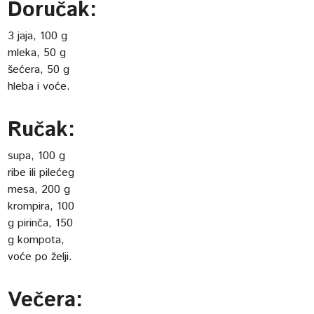
Doručak:
3 jaja, 100 g
mleka, 50 g
šećera, 50 g
hleba i voće.
Ručak:
supa, 100 g
ribe ili pilećeg
mesa, 200 g
krompira, 100
g pirinča, 150
g kompota,
voće po želji.
Večera: