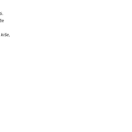
i.
uže
kiše,