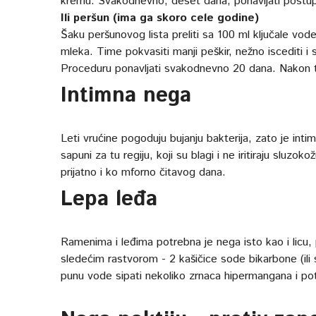
kremu. Svakodnevno, deset dana, ponavljati postu
Ili peršun (ima ga skoro cele godine)
Šaku peršunovog lista preliti sa 100 ml ključale vode.
mleka. Time pokvasiti manji peškir, nežno iscediti i st
Proceduru ponavljati svakodnevno 20 dana. Nakon to
Intimna nega
Leti vrućine pogoduju bujanju bakterija, zato je int
sapuni za tu regiju, koji su blagi i ne iritiraju sluzok
prijatno i ko mforno čitavog dana.
Lepa leđa
Ramenima i leđima potrebna je nega isto kao i licu, 
sledećim rastvorom - 2 kašičice sode bikarbone (ili s
punu vode sipati nekoliko zrnaca hipermangana i pot