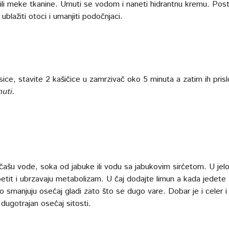
li meke tkanine. Umuti se vodom i naneti hidrantnu kremu. Pos
ublažiti otoci i umanjiti podočnjaci.
sice, stavite 2 kašičice u zamrzivač oko 5 minuta a zatim ih prisl
uti.
 čašu vode, soka od jabuke ili vodu sa jabukovim sirćetom. U jel
apetit i ubrzavaju metabolizam. U čaj dodajte limun a kada jedete
 smanjuju osećaj gladi zato što se dugo vare. Dobar je i celer i
 dugotrajan osećaj sitosti.