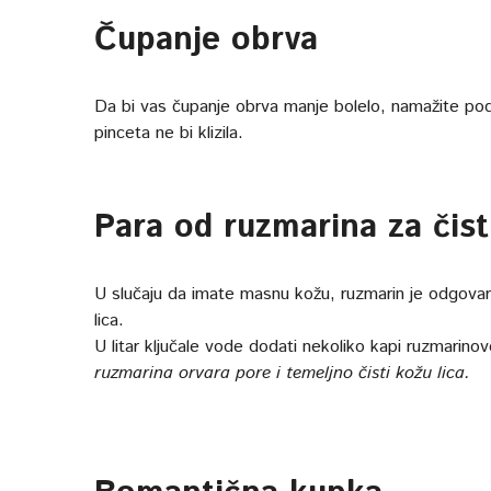
Čupanje obrva
Da bi vas čupanje obrva manje bolelo, namažite pod
pinceta ne bi klizila.
Para od ruzmarina za čist
U slučaju da imate masnu kožu, ruzmarin je odgovar
lica.
U litar ključale vode dodati nekoliko kapi ruzmarinovo
ruzmarina orvara pore i temeljno čisti kožu lica.