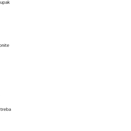
tupak
onite
o
 treba