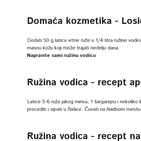
Domaća kozmetika - Losi
Dodati 50 g latica vrtne ruže u 1/4 litra ružine vodic
masnu kožu koji može trajati nedelju dana.
Napravite sami ružinu vodicu
Ružina vodica - recept a
Latice 5-6 ruža jakog mirisa, 1 šargarepu i nekoliko l
procediti i sipati u flašice. Čuvati na hladnom mest
Ružina vodica - recept n