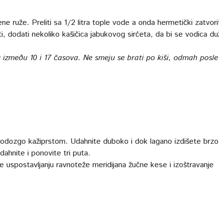
ne ruže. Preliti sa 1/2 litra tople vode a onda hermetički zatvorit
ti, dodati nekoliko kašičica jabukovog sirćeta, da bi se vodica d
zmeðu 10 i 17 časova. Ne smeju se brati po kiši, odmah posle 
odozgo kažiprstom. Udahnite duboko i dok lagano izdišete brzo
ahnite i ponovite tri puta.
e uspostavljanju ravnoteže meridijana žučne kese i izoštravanje