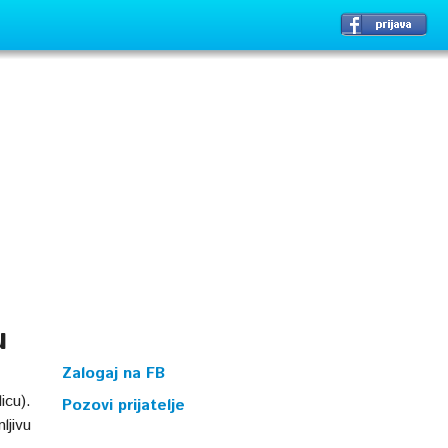
u
Zalogaj na FB
icu).
Pozovi prijatelje
ljivu