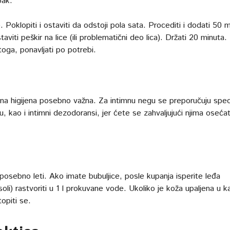
pak.
 Poklopiti i ostaviti da odstoji pola sata. Procediti i dodati 50 m
aviti peškir na lice (ili problematični deo lica). Držati 20 minuta.
ga, ponavljati po potrebi.
imna higijena posebno važna. Za intimnu negu se preporučuju speci
ožu, kao i intimni dezodoransi, jer ćete se zahvaljujući njima osećat
posebno leti. Ako imate bubuljice, posle kupanja isperite leđa
oli) rastvoriti u 1 l prokuvane vode. Ukoliko je koža upaljena u k
opiti se.