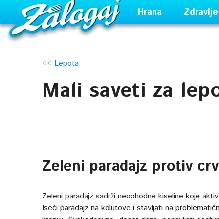
Hrana
Zdravlje
<<
Lepota
Mali saveti za lep
Zeleni paradajz protiv crv
Zeleni paradajz sadrži neophodne kiseline koje aktivn
Iseći paradajz na kolutove i stavljati na problematičn