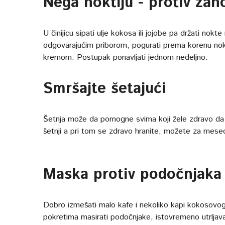
Nega noktiju - protiv zan
U činijicu sipati ulje kokosa ili jojobe pa držati nok
odgovarajućim priborom, pogurati prema korenu nok
kremom. Postupak ponavljati jednom nedeljno.
Smršajte šetajući
Šetnja može da pomogne svima koji žele zdravo da
šetnji a pri tom se zdravo hranite, možete za mese
Maska protiv podočnjaka
Dobro izmešati malo kafe i nekoliko kapi kokosovog
pokretima masirati podočnjake, istovremeno utrljav