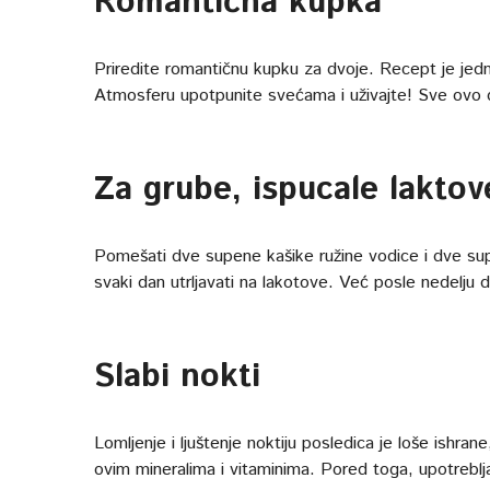
Romantična kupka
Priredite romantičnu kupku za dvoje. Recept je jedno
Atmosferu upotpunite svećama i uživajte! Sve ovo do
Za grube, ispucale laktov
Pomešati dve supene kašike ružine vodice i dve sup
svaki dan utrljavati na lakotove. Već posle nedelju
Slabi nokti
Lomljenje i ljuštenje noktiju posledica je loše ishra
ovim mineralima i vitaminima. Pored toga, upotreblja