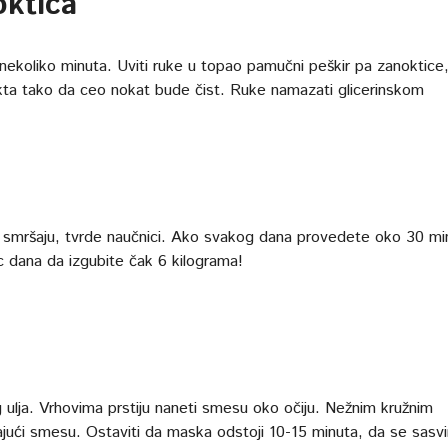
oktica
te nekoliko minuta. Uviti ruke u topao pamučni peškir pa zanoktice
ta tako da ceo nokat bude čist. Ruke namazati glicerinskom
 smršaju, tvrde naučnici. Ako svakog dana provedete oko 30 mi
c dana da izgubite čak 6 kilograma!
 ulja. Vrhovima prstiju naneti smesu oko očiju. Nežnim kružnim
ajući smesu. Ostaviti da maska odstoji 10-15 minuta, da se sasv