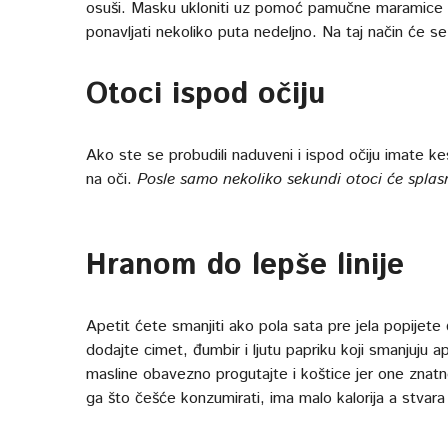
osuši. Masku ukloniti uz pomoć pamučne maramice i
ponavljati nekoliko puta nedeljno. Na taj način će se 
Otoci ispod očiju
Ako ste se probudili naduveni i ispod očiju imate ke
na oči.
Posle samo nekoliko sekundi otoci će splasn
Hranom do lepše linije
Apetit ćete smanjiti ako pola sata pre jela popijete
dodajte cimet, đumbir i ljutu papriku koji smanjuju 
masline obavezno progutajte i koštice jer one znatno
ga što češće konzumirati, ima malo kalorija a stvara