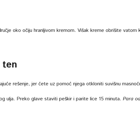
ručje oko očiju hranljivom kremom. Višak kreme obrišite vatom 
 ten
ajuće rešenje, jer ćete uz pomoć njega otkloniti suvišnu masnoć
g ulja. Preko glave staviti peškir i parite lice 15 minuta.
Para o