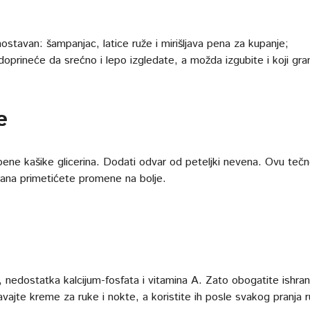
stavan: šampanjac, latice ruže i mirišljava pena za kupanje;
prineće da srećno i lepo izgledate, a možda izgubite i koji gra
e
ene kašike glicerina. Dodati odvar od peteljki nevena. Ovu teč
 dana primetićete promene na bolje.
ne, nedostatka kalcijum-fosfata i vitamina A. Zato obogatite ishra
vajte kreme za ruke i nokte, a koristite ih posle svakog pranja r