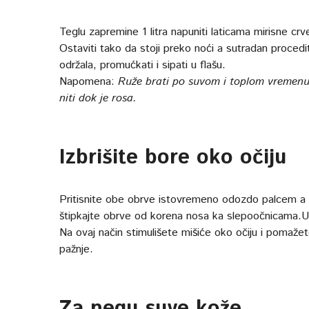
Teglu zapremine 1 litra napuniti laticama mirisne crve
Ostaviti tako da stoji preko noći a sutradan procedi
održala, promućkati i sipati u flašu.
Napomena:
Ruže brati po suvom i toplom vremenu i
niti dok je rosa.
Izbrišite bore oko očiju
Pritisnite obe obrve istovremeno odozdo palcem a 
štipkajte obrve od korena nosa ka slepoočnicama.Ud
Na ovaj način stimulišete mišiće oko očiju i pomažet
pažnje.
Za negu suve kože