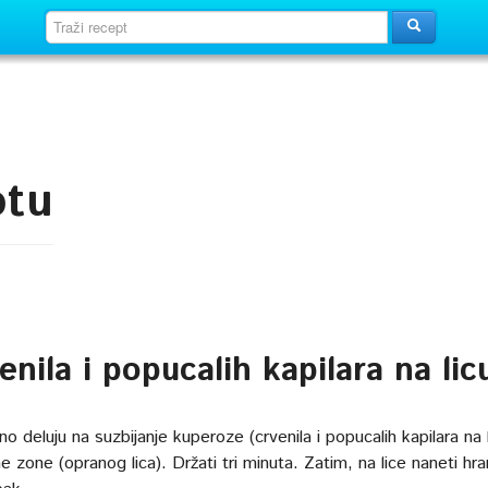
otu
enila i popucalih kapilara na lic
o deluju na suzbijanje kuperoze (crvenila i popucalih kapilara na l
e zone (opranog lica). Držati tri minuta. Zatim, na lice naneti hran