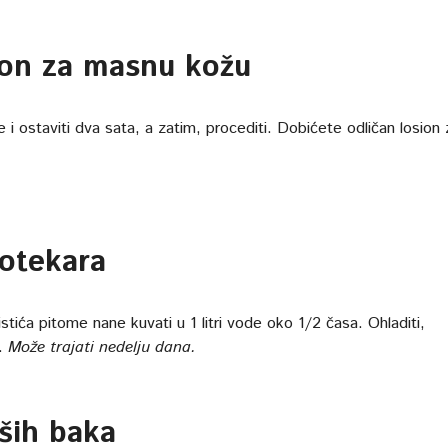
on za masnu kožu
e i ostaviti dva sata, a zatim, procediti. Dobićete odličan losion 
potekara
istića pitome nane kuvati u 1 litri vode oko 1/2 časa. Ohladiti,
u.
Može trajati nedelju dana.
aših baka