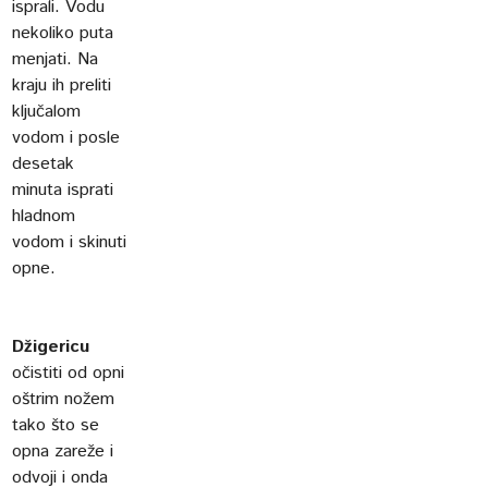
isprali. Vodu
nekoliko puta
menjati. Na
kraju ih preliti
ključalom
vodom i posle
desetak
minuta isprati
hladnom
vodom i skinuti
opne.
Džigericu
očistiti od opni
oštrim nožem
tako što se
opna zareže i
odvoji i onda