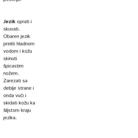
Jezik
oprati i
skuvati.
Obaren jezik
preliti hladnom
vodom i kožu
skinuti
špicastim
nožem.
Zarezati sa
deblje strane i
onda vući i
skidati kožu ka
šiljstom kraju
jezika.