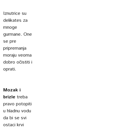
Iznutrice su
delikates za
mnoge
gurmane. One
se pre
pripremanja
moraju veoma
dobro očistiti i
oprati.
Mozak i
brizle
treba
pravo potopiti
u hladnu vodu
da bi se svi
ostaci krvi