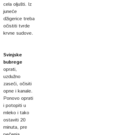
cela oljušti. Iz
juneće
džigerice treba
očistiti tvrde
krvne sudove.
Svinjske
bubrege
oprati,
uzdužno
zaseći, očisiti
opne i kanale.
Ponovo oprati
i potopiti u
mleko i tako
ostaviti 20
minuta, pre
pečenja.