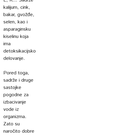
E, K... Sadrže
kalijum, cink,
bakar, gvožđe,
selen, kao i
asparaginsku
kiselinu koja
ima
detoksikacijsko
delovanje.
Pored toga,
sadrže i druge
sastojke
pogodne za
izbacivanje
vode iz
organizma.
Zato su
naročito dobre