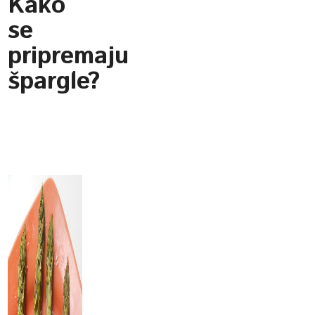
Kako
se
pripremaju
špargle?