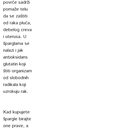
povrće sadrži
pomaže telu
da se zaštiti
od raka pluća,
debelog creva
i uterusa. U
šparglama se
nalazi i jak
antioksidans
glutatin koji
štiti organizam
od slobodnih
radikala koji
uzrokuju rak.
Kad kupujete
špargle birajte
one prave, a