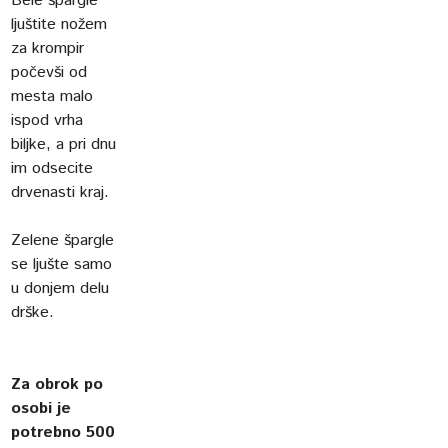
Bele špargle
ljuštite nožem
za krompir
počevši od
mesta malo
ispod vrha
biljke, a pri dnu
im odsecite
drvenasti kraj.
Zelene špargle
se ljušte samo
u donjem delu
drške.
Za obrok po
osobi je
potrebno 500