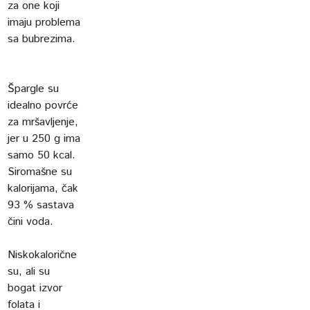
za one koji
imaju problema
sa bubrezima.
Špargle su
idealno povrće
za mršavljenje,
jer u 250 g ima
samo 50 kcal.
Siromašne su
kalorijama, čak
93 % sastava
čini voda.
Niskokalorične
su, ali su
bogat izvor
folata i