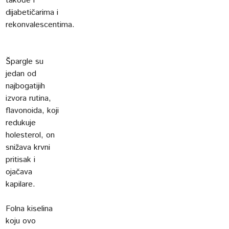
takođe i
dijabetičarima i
rekonvalescentima.
Špargle su
jedan od
najbogatijih
izvora rutina,
flavonoida, koji
redukuje
holesterol, on
snižava krvni
pritisak i
ojačava
kapilare.
Folna kiselina
koju ovo