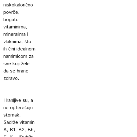
niskokalorično
povrče,
bogato
vitaminima,
mineralima i
vlaknima, što
ih čini idealnom
namirnicom za
sve koji žele
da se hrane
zdravo.
Hranljive su, a
ne opterećuju
stomak.
Sadrže vitamin
A, B1, B2, B6,