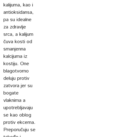
kalijuma, kao i
antioksidansa,
pa su idealne
za zdravlje
srca, a kalijum
čuva kosti od
smanjenna
kalcijuma iz
kostiju. One
blagotvorno
deluju protiv
zatvora jer su
bogate
vlaknima a
upotrebljavaju
se kao oblog
protiv ekcema.
Preporučuju se