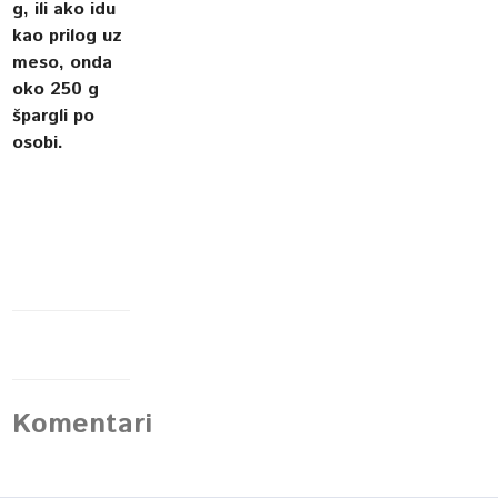
g, ili ako idu
kao prilog uz
meso, onda
oko 250 g
špargli po
osobi.
Komentari