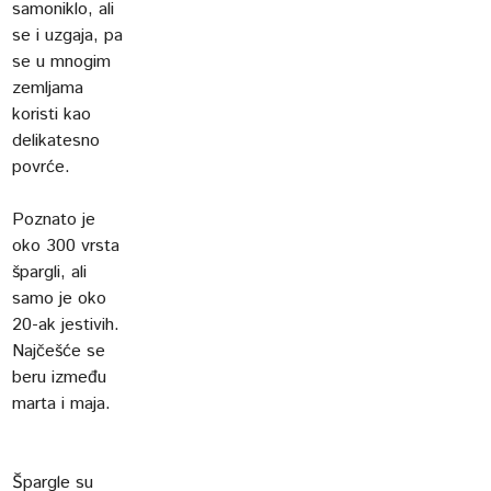
samoniklo, ali
se i uzgaja, pa
se u mnogim
zemljama
koristi kao
delikatesno
povrće.
Poznato je
oko 300 vrsta
špargli, ali
samo je oko
20-ak jestivih.
Najčešće se
beru između
marta i maja.
Špargle su