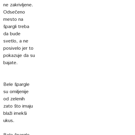
ne zakrivljene.
Odsečeno
mesto na
špargli treba
da bude
svetlo, a ne
posivelo jer to
pokazuje da su
bajate.
Bele špargle
su omiljenije
od zelenih
zato što imaju
blaži imekši
ukus.