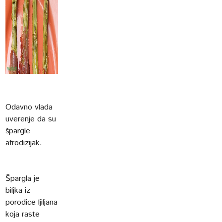
Odavno vlada
uverenje da su
špargle
afrodizijak.
Špargla je
biljka iz
porodice ljiljana
koja raste