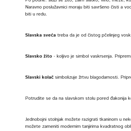
Po podne: služi se žito, zaim slatko, vino, meze, kol
Naravno poslužavnici moraju biti savršeno čisti a v
biti u redu.
Slavska sveća
treba da je od čistog pčelinjeg vosk
Slavsko žito
- koljivo je simbol vaskrsenja. Pripr
Slavski kolač
simbolizuje žrtvu blagodarnosti. Prip
Potrudite se da na slavskom stolu pored đakonija k
Jednobojni stolnjak možete razigrati tkaninom u neko
možete zameniti modernim tanjirima kvadratnog obl