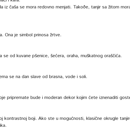
ači i kafa.
oda iz čaša se mora redovno menjati. Takoðe, tanjir sa žitom mor
a. Ona je simbol prinosa žrtve.
ema se od kuvane pšenice, šećera, oraha, muškatnog oraščića.
rema se na dan slave od brasna, vode i soli.
oje pripremate bude i moderan dekor kojim ćete iznenaditi gost
j kontrastnoj boji. Ako ste u mogućnosti, klasične okrugle tanji
ika.