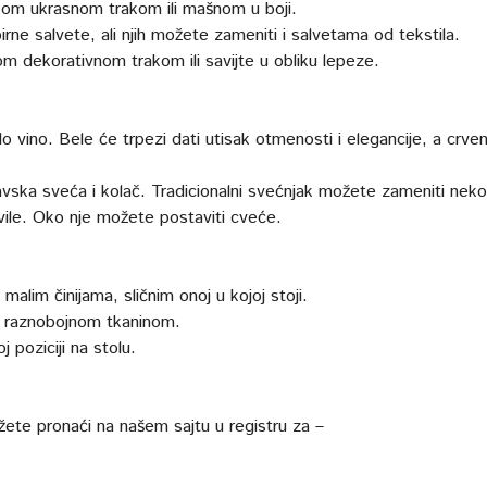
kom ukrasnom trakom ili mašnom u boji.
rne salvete, ali njih možete zameniti i salvetama od tekstila.
kom dekorativnom trakom ili savijte u obliku lepeze.
lo vino. Bele će trpezi dati utisak otmenosti i elegancije, a crve
ska sveća i kolač. Tradicionalni svećnjak možete zameniti nek
ile. Oko nje možete postaviti cveće.
malim činijama, sličnim onoj u kojoj stoji.
en raznobojnom tkaninom.
 poziciji na stolu.
ete pronaći na našem sajtu u registru za –