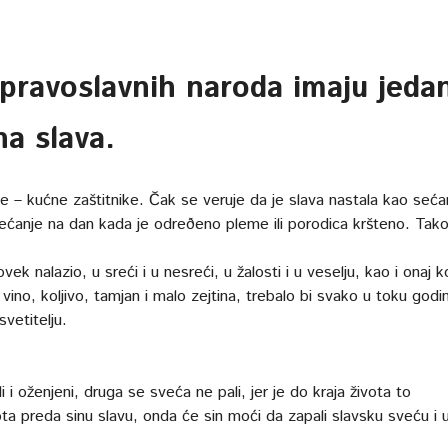
h pravoslavnih naroda imaju jeda
na slava
.
e – kućne zaštitnike. Čak se veruje da je slava nastala kao seća
 sećanje na dan kada je odreðeno pleme ili porodica kršteno. Tak
ek nalazio, u sreći i u nesreći, u žalosti i u veselju, kao i onaj k
vino, koljivo, tamjan i malo zejtina, trebalo bi svako u toku godi
vetitelju.
i i oženjeni, druga se sveća ne pali, jer je do kraja života to
a preda sinu slavu, onda će sin moći da zapali slavsku sveću i 