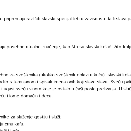
ripremaju različiti slavski specijaliteti u zavisnosti da li slava 
ju posebno ritualno značenje, kao što su slavski kolač, žito-kolj
bno za sveštenika (ukoliko sveštenik dolazi u kuću): slavski kola
dilo s tamnjanom i spisak imena onih koji slave slavu. Sveću pali
io i ugasi sveću vinom koje je ostalo u čaši posle prelivanja. U slu
ću i lome domaćin i deca.
e za služenje gostiju i služi:
ju crnu kafu.