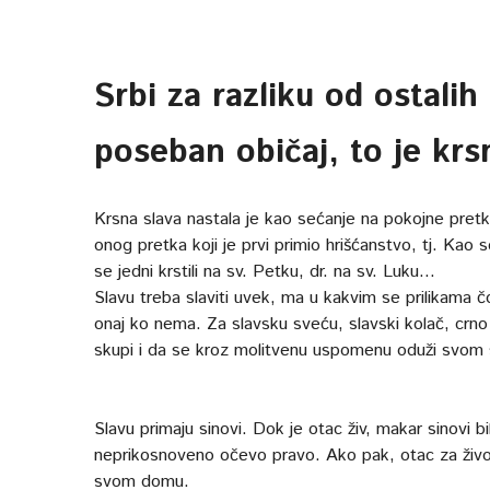
Srbi za razliku od ostali
poseban običaj, to je
krs
Krsna slava nastala je kao sećanje na pokojne pretk
onog pretka koji je prvi primio hrišćanstvo, tj. Kao
se jedni krstili na sv. Petku, dr. na sv. Luku...
Slavu treba slaviti uvek, ma u kakvim se prilikama čov
onaj ko nema. Za slavsku sveću, slavski kolač, crno 
skupi i da se kroz molitvenu uspomenu oduži svom s
Slavu primaju sinovi. Dok je otac živ, makar sinovi bil
neprikosnoveno očevo pravo. Ako pak, otac za život
svom domu.