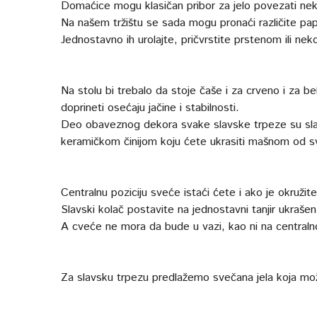
Domaćice mogu klasičan pribor za jelo povezati ne
Na našem tržištu se sada mogu pronaći različite papi
Jednostavno ih urolajte, pričvrstite prstenom ili ne
Na stolu bi trebalo da stoje čaše i za crveno i za be
doprineti osećaju jačine i stabilnosti.
Deo obaveznog dekora svake slavske trpeze su slav
keramičkom činijom koju ćete ukrasiti mašnom od sv
Centralnu poziciju sveće istaći ćete i ako je okružite 
Slavski kolač postavite na jednostavni tanjir ukraš
A cveće ne mora da bude u vazi, kao ni na centralnoj
Za slavsku trpezu predlažemo svečana jela koja mož