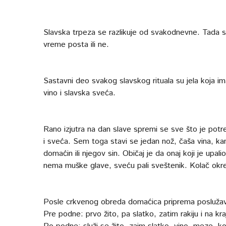
Slavska trpeza se razlikuje od svakodnevne. Tada se p
vreme posta ili ne.
Sastavni deo svakog slavskog rituala su jela koja ima
vino i slavska sveća.
Rano izjutra na dan slave spremi se sve što je potre
i sveća. Sem toga stavi se jedan nož, čaša vina, kan
domaćin ili njegov sin. Običaj je da onaj koji je upal
nema muške glave, sveću pali sveštenik. Kolač okre
Posle crkvenog obreda domaćica priprema poslužavnik
Pre podne: prvo žito, pa slatko, zatim rakiju i na kra