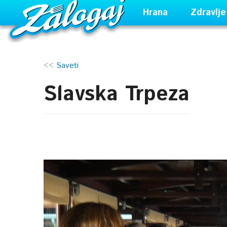
Hrana
Zdravlje
<<
Saveti
Slavska Trpeza