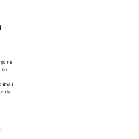
n
nje na
o su
o ima i
ne da
u