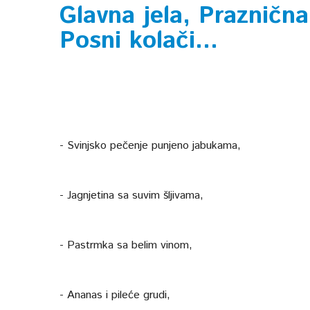
Glavna jela, Praznična
Posni kolači...
- Svinjsko pečenje punjeno jabukama,
- Jagnjetina sa suvim šljivama,
- Pastrmka sa belim vinom,
- Ananas i pileće grudi,