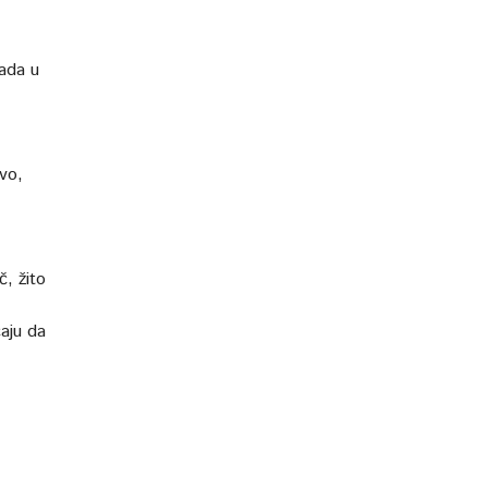
pada u
ivo,
č, žito
čaju da