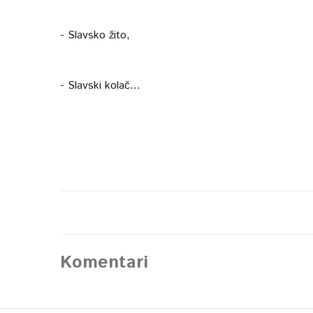
- Slavsko žito,
- Slavski kolač...
Komentari