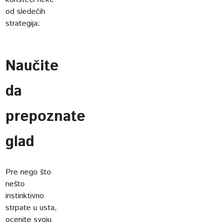
od sledećih
strategija:
Naučite
da
prepoznate
glad
Pre nego što
nešto
instinktivno
strpate u usta,
ocenite svoju