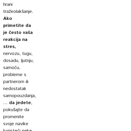
hrani
tražeolakšanje.
Ako
primetite da
je često vaša
reakcija na
stres,
nervozu, tugu,
dosadu, ljutnju,
samoću,
probleme s
partnerom ili
nedostatak
samopouzdanja,
...
da jedete
,
pokušajte da
promenite
svoje navike
koristeći neke