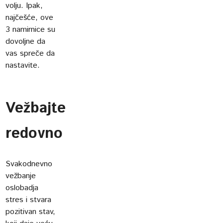
volju. Ipak,
najčešće, ove
3 namirnice su
dovoljne da
vas spreče da
nastavite.
Vežbajte
redovno
Svakodnevno
vežbanje
oslobadja
stres i stvara
pozitivan stav,