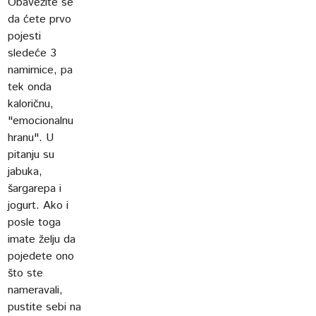
Obavežite se
da ćete prvo
pojesti
sledeće 3
namirnice, pa
tek onda
kaloričnu,
"emocionalnu
hranu". U
pitanju su
jabuka,
šargarepa i
jogurt. Ako i
posle toga
imate želju da
pojedete ono
što ste
nameravali,
pustite sebi na