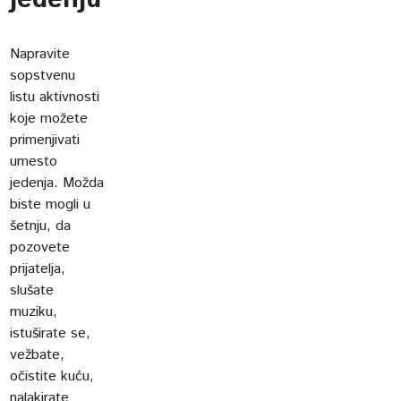
Napravite
sopstvenu
listu aktivnosti
koje možete
primenjivati
umesto
jedenja. Možda
biste mogli u
šetnju, da
pozovete
prijatelja,
slušate
muziku,
istuširate se,
vežbate,
očistite kuću,
nalakirate