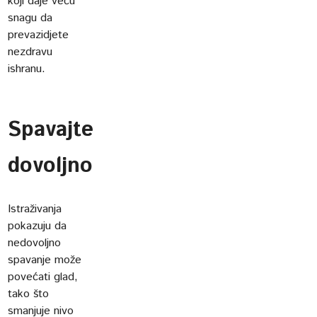
koji daje veću
snagu da
prevazidjete
nezdravu
ishranu.
Spavajte
dovoljno
Istraživanja
pokazuju da
nedovoljno
spavanje može
povećati glad,
tako što
smanjuje nivo