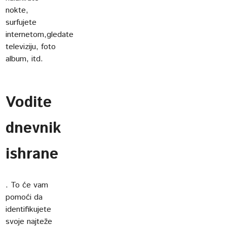
nokte,
surfujete
internetom,gledate
televiziju, foto
album, itd.
Vodite
dnevnik
ishrane
. To će vam
pomoći da
identifikujete
svoje najteže