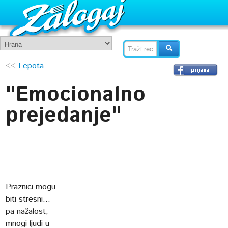
<<
Lepota
"Emocionalno
prejedanje"
Praznici mogu
biti stresni...
pa nažalost,
mnogi ljudi u