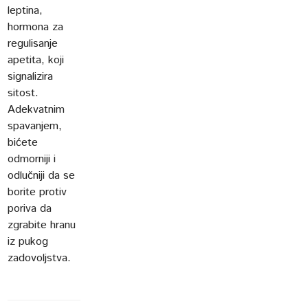
leptina,
hormona za
regulisanje
apetita, koji
signalizira
sitost.
Adekvatnim
spavanjem,
bićete
odmorniji i
odlučniji da se
borite protiv
poriva da
zgrabite hranu
iz pukog
zadovoljstva.