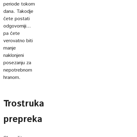
periode tokom
dana. Takodje
ćete postati
odgovorniji...
pa ćete
verovatno biti
manje
naklonjeni
posezanju za
nepotrebnom
hranom.
Trostruka
prepreka