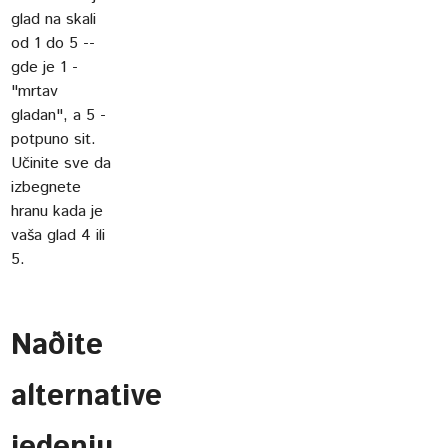
glad na skali
od 1 do 5 --
gde je 1 -
"mrtav
gladan", a 5 -
potpuno sit.
Učinite sve da
izbegnete
hranu kada je
vaša glad 4 ili
5.
Naðite
alternative
jedenju