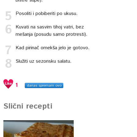
bistre supe).
Posoliti i pobiberiti po ukusu.
Kuvati na sasvim tihoj vatri, bez
mešanja (posudu samo protresti).
Kad pirinač omekša jelo je gotovo.
Služiti uz sezonsku salatu.
1
danas spremam ovo
Slični recepti