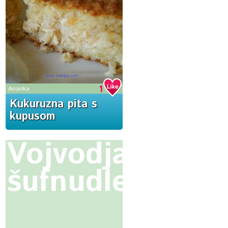
1
Ananka
Kukuruzna pita s
kupusom
Vojvodjanske
šufnudle