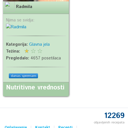
Radmila
Njima se svidja:
Kategorija:
Glavna jela
Težina:
Pregledalo:
4657 posetilaca
danas spremam
Nutritivne vrednosti
12269
objavljenih recepata
Oglašavanje
Kontakt
Recepti