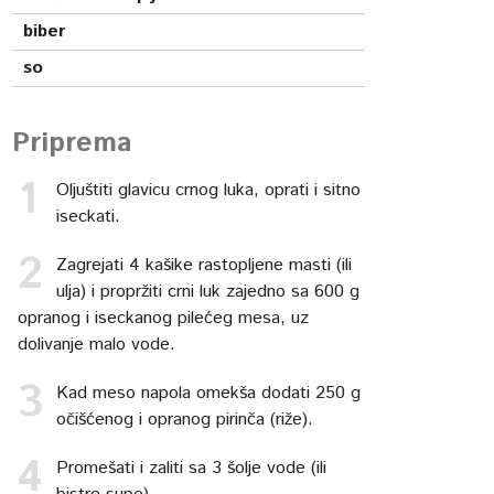
biber
so
Priprema
Oljuštiti glavicu crnog luka, oprati i sitno
iseckati.
Zagrejati 4 kašike rastopljene masti (ili
ulja) i propržiti crni luk zajedno sa 600 g
opranog i iseckanog pilećeg mesa, uz
dolivanje malo vode.
Kad meso napola omekša dodati 250 g
očišćenog i opranog pirinča (riže).
Promešati i zaliti sa 3 šolje vode (ili