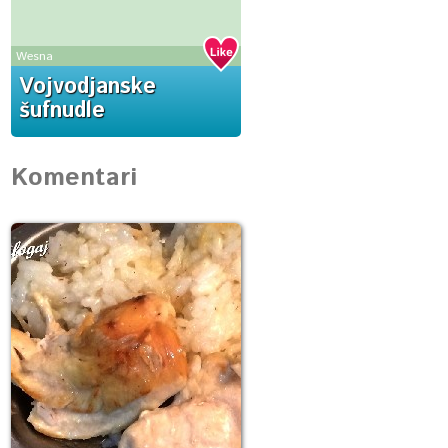
Wesna
Vojvodjanske
šufnudle
Komentari