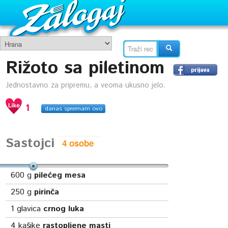
Rižoto sa piletinom
Jednostavno za pripremu, a veoma ukusno jelo.
1
danas spremam ovo
Sastojci
600
g
pilećeg mesa
250
g
pirinča
1
glavica
crnog luka
4
kašike
rastopljene masti