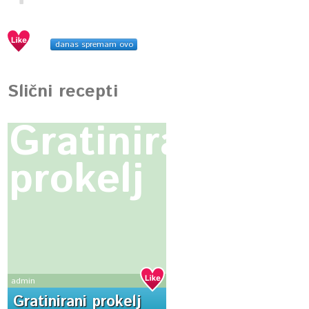
danas spremam ovo
Slični recepti
Gratinirani
prokelj
admin
Gratinirani prokelj