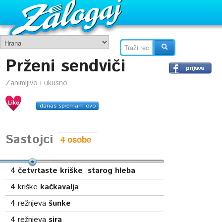
Prženi sendviči
Zanimljivo i ukusno
danas spremam ovo
Sastojci
4
četvrtaste kriške starog hleba
4
kriške
kačkavalja
4
režnjeva
šunke
4
režnjeva
sira