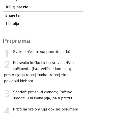
100
g
prezle
2
jajeta
1
dl
ulja
Priprema
Svaku krišku hleba podeliti uzduž
Na svaku krišku hleba staviti krišku
kačkavalja (iste veličine kao hleb),
preko njega režanj šunke, režanj sira,
poklopiti hlebom
Sendvič pritisnuti dlanom; Pažljivo
umočiti u ulupana jaja, pa u prezlu
Pržiti na vrelom ulju dok ne porumeni