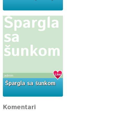
Špargla
sa
šunkom
admin
Špargla sa šunkom
Komentari