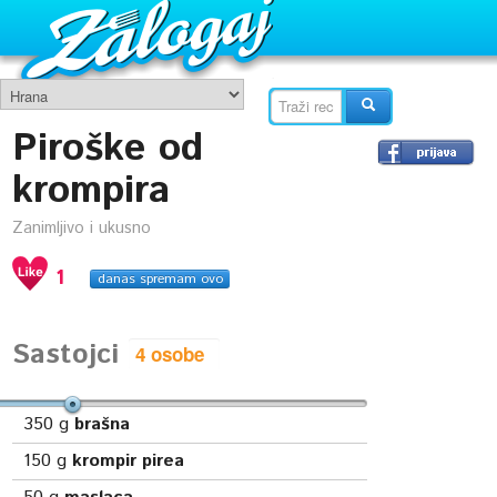
Piroške od
krompira
Zanimljivo i ukusno
1
danas spremam ovo
Sastojci
350
g
brašna
150
g
krompir pirea