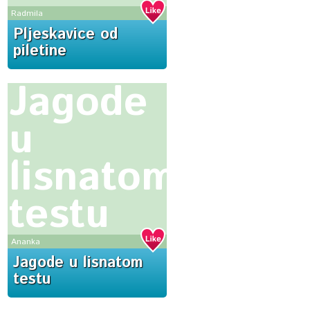
Radmila
Pljeskavice od
piletine
Jagode
u
lisnatom
testu
Ananka
Jagode u lisnatom
testu