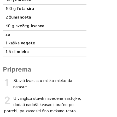
50
g
maslaca
100
g
feta sira
2
žumanceta
40
g
svežeg kvasca
so
1
kašika
vegete
1.5
dl
mleka
Priprema
Staviti kvasac u mlako mleko da
naraste.
U vanglicu staviti navedene sastojke,
dodati nadošli kvasac i brašno po
potrebi, pa zamesiti fino mekano testo.