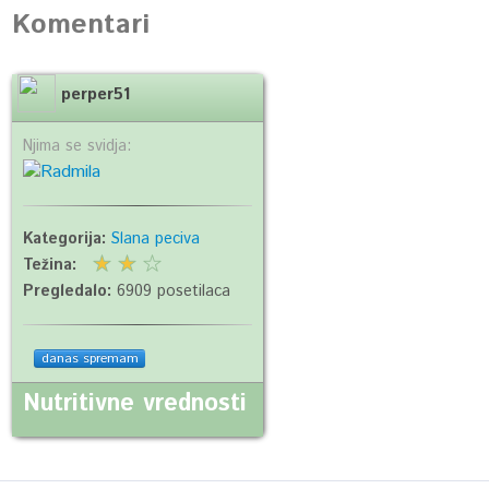
Komentari
perper51
Njima se svidja:
Kategorija:
Slana peciva
Težina:
Pregledalo:
6909 posetilaca
danas spremam
Nutritivne vrednosti