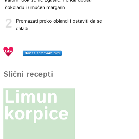
kafom, dok se ne zgusne, i onda dodati
čokoladu i umućen margarin
Premazati preko oblandi i ostaviti da se
ohladi
danas spremam ovo
Slični recepti
Limun
korpice