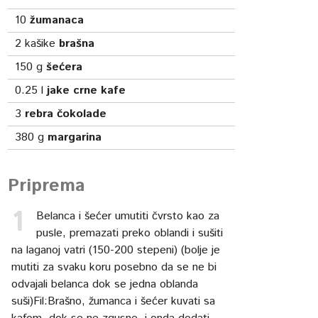
10
žumanaca
2
kašike
brašna
150
g
šećera
0.25
l
jake crne kafe
3
rebra čokolade
380
g
margarina
Priprema
Belanca i šećer umutiti čvrsto kao za
pusle, premazati preko oblandi i sušiti
na laganoj vatri (150-200 stepeni) (bolje je
mutiti za svaku koru posebno da se ne bi
odvajali belanca dok se jedna oblanda
suši)Fil:Brašno, žumanca i šećer kuvati sa