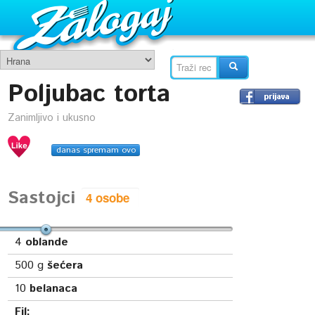
Poljubac torta
Zanimljivo i ukusno
danas spremam ovo
Sastojci
4
oblande
500
g
šećera
10
belanaca
Fil: