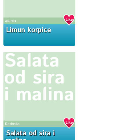
admin
Limun korpice
Salata
od sira
i malina
Radmila
Salata od sira i