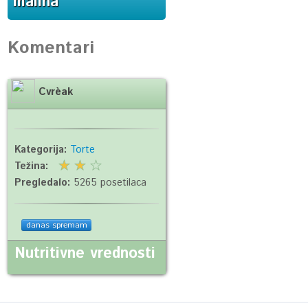
malina
Komentari
Cvrèak
Kategorija:
Torte
Težina:
Pregledalo:
5265 posetilaca
danas spremam
Nutritivne vrednosti