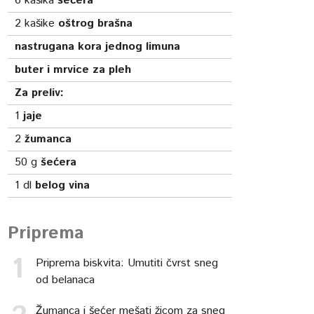
6
kašika
šećera
2
kašike
oštrog brašna
nastrugana kora jednog limuna
buter i mrvice za pleh
Za preliv:
1
jaje
2
žumanca
50
g
šećera
1
dl
belog vina
Priprema
Priprema biskvita: Umutiti čvrst sneg
od belanaca
Žumanca i šećer mešati žicom za sneg