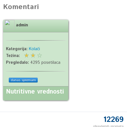
Komentari
admin
Kategorija:
Kolači
Težina:
Pregledalo:
4295 posetilaca
danas spremam
Nutritivne vrednosti
12269
objavljenih recepata