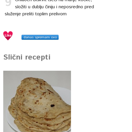
složiti u dublju činiju i neposredno pred
služenje preliti toplim prelivom
danas spremam ovo
Slični recepti