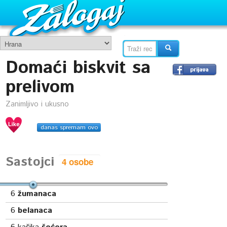
Domaći biskvit sa
prelivom
Zanimljivo i ukusno
danas spremam ovo
Sastojci
6
žumanaca
6
belanaca