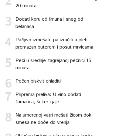
20 minuta
Dodati koru od limuna i sneg od
belanaca
Pažljivo izmešati, pa izručiti u pleh
premazan buterom i posut mrvicama
Peći u srednje zagrejanoj pećnici 15
minuta
Pečen biskvit ohladiti
Priprema preliva: U vino dodati
žumanca, šećer i jaje
Na umerenoj vatri mešati žicom dok
smesa ne doðe do vrenja
Ohlaðen biskvit iseći na manje kocke,