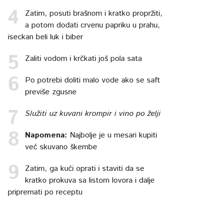
Zatim, posuti brašnom i kratko propržiti,
a potom dodati crvenu papriku u prahu,
iseckan beli luk i biber
Zaliti vodom i krčkati još pola sata
Po potrebi doliti malo vode ako se saft
previše zgusne
Služiti uz kuvani krompir i vino po želji
Napomena:
Najbolje je u mesari kupiti
već skuvano škembe
Zatim, ga kući oprati i staviti da se
kratko prokuva sa listom lovora i dalje
pripremati po receptu