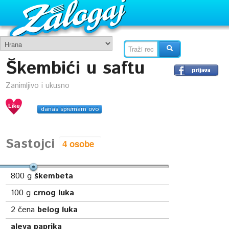
Škembići u saftu
Zanimljivo i ukusno
danas spremam ovo
Sastojci
800
g
škembeta
100
g
crnog luka
2
čena
belog luka
aleva paprika