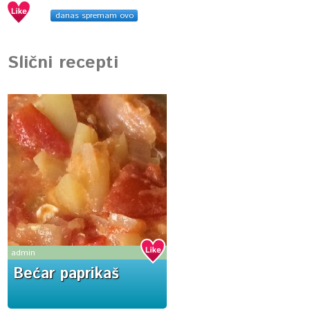
danas spremam ovo
Slični recepti
admin
Bećar paprikaš