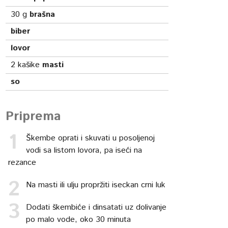
30
g
brašna
biber
lovor
2
kašike
masti
so
Priprema
Škembe oprati i skuvati u posoljenoj
vodi sa listom lovora, pa iseći na
rezance
Na masti ili ulju propržiti iseckan crni luk
Dodati škembiće i dinsatati uz dolivanje
po malo vode, oko 30 minuta