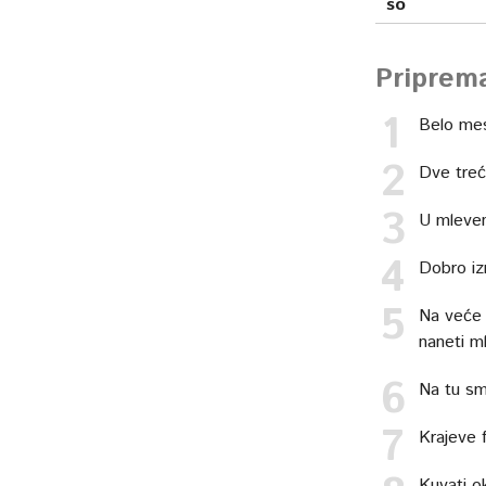
so
Priprem
Belo mes
Dve treć
U mleven
Dobro iz
Na veće 
naneti m
Na tu sme
Krajeve f
Kuvati o