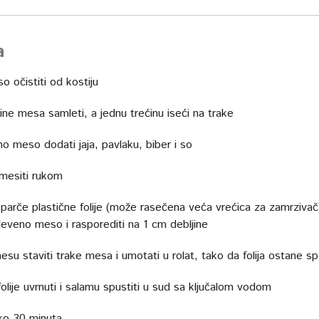
a
o očistiti od kostiju
ine mesa samleti, a jednu trećinu iseći na trake
o meso dodati jaja, pavlaku, biber i so
mesiti rukom
parče plastične folije (može rasečena veća vrećica za zamrzivač
leveno meso i rasporediti na 1 cm debljine
su staviti trake mesa i umotati u rolat, tako da folija ostane sp
olije uvrnuti i salamu spustiti u sud sa ključalom vodom
ko 30 minuta