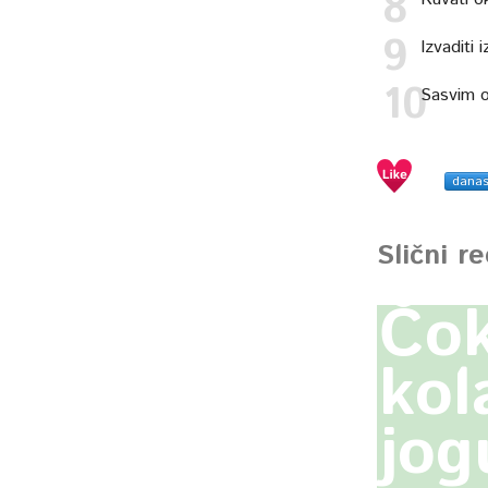
Izvaditi 
Sasvim o
dana
Slični r
Čok
kol
jog