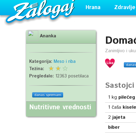
Hrana
Zdravlje
Ananka
Domać
Zanimljivo i uk
Kategorija:
Meso i riba
dana
Težina:
Pregledalo:
12363 posetilaca
Sastojc
danas spremam
1
kg
pilećeg
Nutritivne vrednosti
1
čaša
kisel
2
jajeta
biber