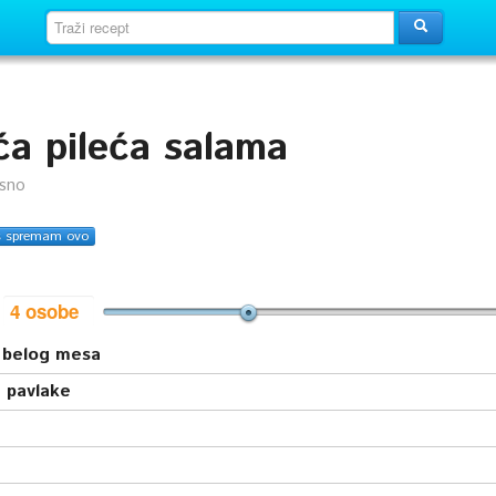
a pileća salama
usno
s spremam ovo
i
 belog mesa
e pavlake