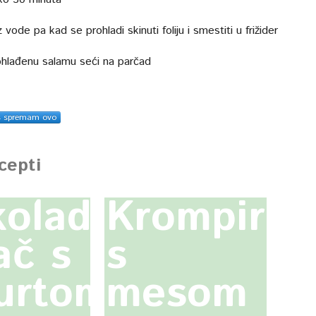
iz vode pa kad se prohladi skinuti foliju i smestiti u frižider
hlađenu salamu seći na parčad
s spremam ovo
ecepti
oladni
Krompir
ač s
s
urtom
mesom