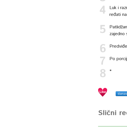
Luk i ra
ređati na
Patlidžan
zajedno 
Predviđe
Po porci
*
dana
Slični r