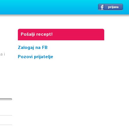
Pošalji recept!
Zalogaj na FB
a i
Pozovi prijatelje