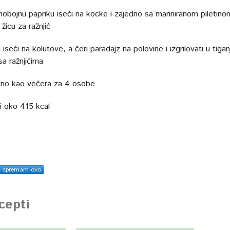
znobojnu papriku iseći na kocke i zajedno sa mariniranom piletino
 žicu za ražnjić
 iseći na kolutove, a čeri paradajz na polovine i izgrilovati u tigan
sa ražnjićima
no kao večera za 4 osobe
ji oko 415 kcal
s spremam ovo
ecepti