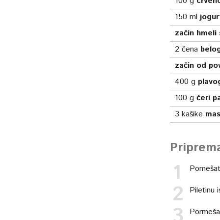
100
g
crven
150
ml
jogur
začin hmeli 
2
čena
belog
začin od po
400
g
plavo
100
g
čeri p
3
kašike
mas
Priprem
Pomešati 
Piletinu 
Pormešat