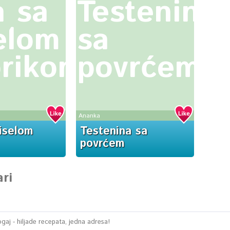
a sa
Testenina
elom
sa
rikom
povrćem
Ananka
kiselom
Testenina sa
povrćem
ri
aj - hiljade recepata, jedna adresa!