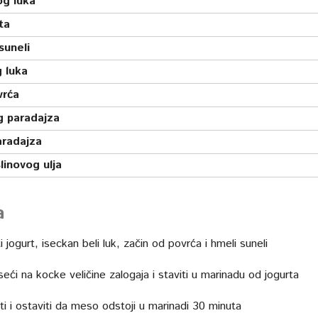
og luka
ta
suneli
 luka
vrća
g paradajza
aradajza
linovog ulja
a
jogurt, iseckan beli luk, začin od povrća i hmeli suneli
iseći na kocke veličine zalogaja i staviti u marinadu od jogurta
i i ostaviti da meso odstoji u marinadi 30 minuta