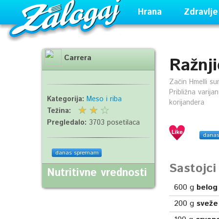
Hrana
Zdravlje
Carrera
Ražnji
Začin Hmelli sun
Približna varija
Kategorija:
Meso i riba
korijandera
Težina:
Pregledalo:
3703 posetilaca
dana
danas spremam
Sastojc
Nutritivne vrednosti
600
g
belog
200
g
sveže