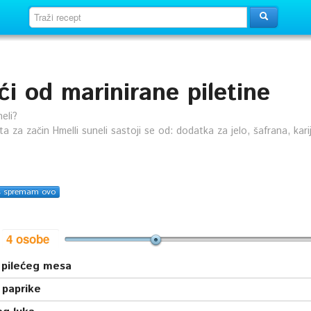
ći od marinirane piletine
eli?
nta za začin Hmelli suneli sastoji se od: dodatka za jelo, šafrana, karij
s spremam ovo
i
 pilećeg mesa
 paprike