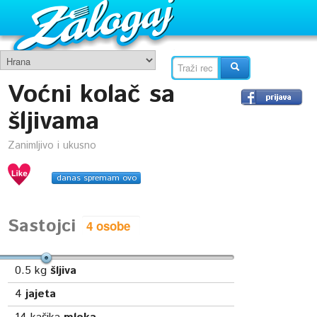
Voćni kolač sa
šljivama
Zanimljivo i ukusno
danas spremam ovo
Sastojci
0.5
kg
šljiva
4
jajeta