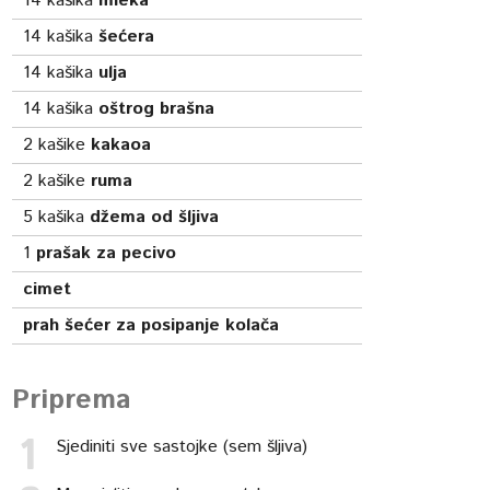
14
kašika
mleka
14
kašika
šećera
14
kašika
ulja
14
kašika
oštrog brašna
2
kašike
kakaoa
2
kašike
ruma
5
kašika
džema od šljiva
1
prašak za pecivo
cimet
prah šećer za posipanje kolača
Priprema
Sjediniti sve sastojke (sem šljiva)