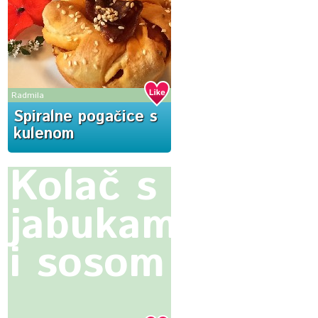
Radmila
Spiralne pogačice s
kulenom
Kolač s
jabukama
i sosom