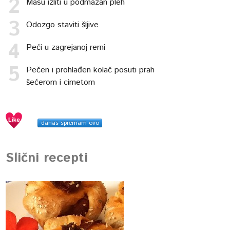
Masu izliti u podmazan pleh
Odozgo staviti šljive
Peći u zagrejanoj rerni
Pečen i prohlađen kolač posuti prah
šećerom i cimetom
danas spremam ovo
Slični recepti