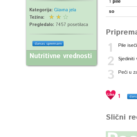
1
pile
Kategorija:
Glavna jela
so
Težina:
Pregledalo:
7457 posetilaca
Priprem
danas spremam
Pile ise
Nutritivne vrednosti
Sjediniti
Peći u za
1
dan
Slični r