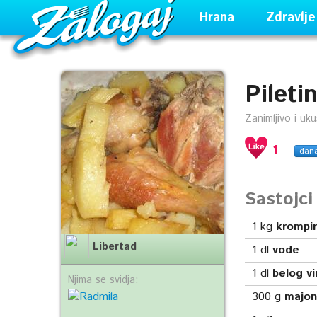
Hrana
Zdravlje
Pileti
Zanimljivo i uk
1
dan
Sastojc
1
kg
krompi
Libertad
1
dl
vode
1
dl
belog vi
Njima se svidja:
300
g
majo