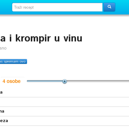
na i krompir u vinu
usno
as spremam ovo
i
ra
na
neza