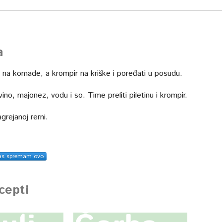
a
ći na komade, a krompir na kriške i poređati u posudu.
 vino, majonez, vodu i so. Time preliti piletinu i krompir.
grejanoj rerni.
as spremam ovo
ecepti