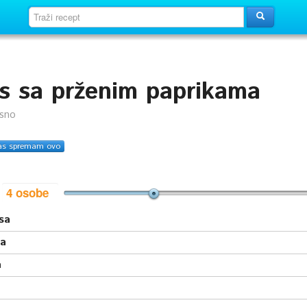
s sa prženim paprikama
usno
as spremam ovo
i
sa
ka
a