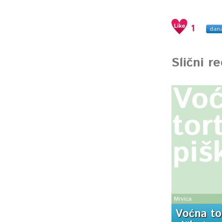
1
dan
Slični r
Vo
tor
piš
Mrvica
Voćna to