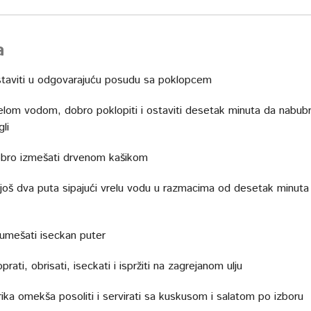
a
taviti u odgovarajuću posudu sa poklopcem
vrelom vodom, dobro poklopiti i ostaviti desetak minuta da nabubr
gli
bro izmešati drvenom kašikom
 još dva puta sipajući vrelu vodu u razmacima od desetak minuta 
 umešati iseckan puter
prati, obrisati, iseckati i ispržiti na zagrejanom ulju
ika omekša posoliti i servirati sa kuskusom i salatom po izboru