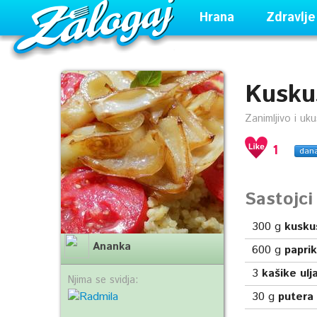
Hrana
Zdravlje
Kusku
Zanimljivo i uk
1
dan
Sastojc
300
g
kusku
Ananka
600
g
papri
3
kašike ulj
Njima se svidja:
30
g
putera