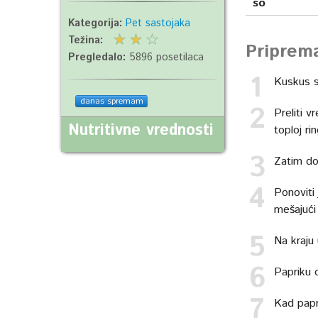
so
Kategorija:
Pet sastojaka
Težina:
Priprem
Pregledalo:
5896 posetilaca
Kuskus s
danas spremam
Preliti 
Nutritivne vrednosti
toploj rin
Zatim do
Ponoviti
mešajući
Na kraju
Papriku o
Kad papr