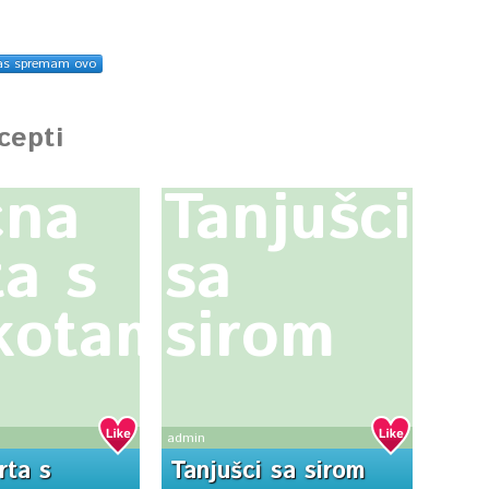
as spremam ovo
ecepti
ćna
Tanjušci
ta s
sa
kotama
sirom
admin
rta s
Tanjušci sa sirom