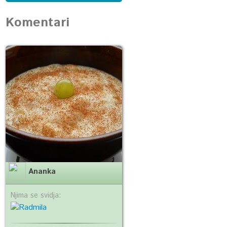
Komentari
Ananka
Njima se svidja: