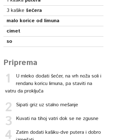
1
kašika
putera
3
kašike
šećera
malo korice od limuna
cimet
so
Priprema
U mleko dodati šećer, na vrh noža soli i
rendanu koricu limuna, pa staviti na
vatru da proključa
Sipati griz uz stalno mešanje
Kuvati na tihoj vatri dok se ne zgusne
Zatim dodati kašiku-dve putera i dobro
izmešati