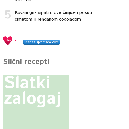
Kuvani griz sipati u dve činijice i posuti
cimetom ili rendanom čokoladom
1
danas spremam ovo
Slični recepti
Slatki
zalogaj