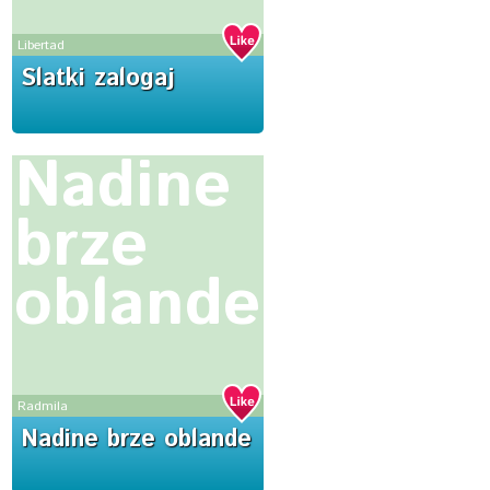
Libertad
Slatki zalogaj
Nadine
brze
oblande
Radmila
Nadine brze oblande