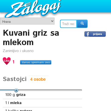
Kuvani griz sa
mlekom
Zanimljivo i ukusno
1
danas spremam ovo
Sastojci
100
g
griza
1
l
mleka