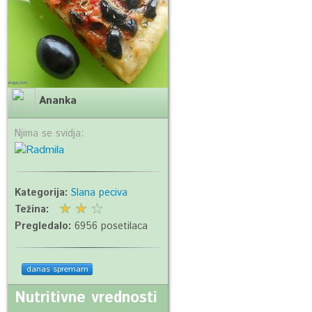
Ananka
Njima se svidja:
Kategorija:
Slana peciva
Težina:
Pregledalo:
6956 posetilaca
danas spremam
Nutritivne vrednosti