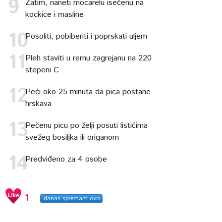
Zatim, naneti mocarelu isečenu na
kockice i masline
Posoliti, pobiberiti i poprskati uljem
Pleh staviti u rernu zagrejanu na 220
stepeni C
Peći oko 25 minuta da pica postane
hrskava
Pečenu picu po želji posuti listićima
svežeg bosiljka ili origanom
Predviđeno za 4 osobe
1
danas spremam ovo