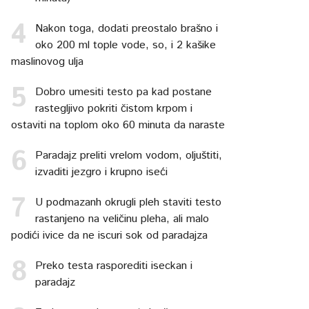
Nakon toga, dodati preostalo brašno i
oko 200 ml tople vode, so, i 2 kašike
maslinovog ulja
Dobro umesiti testo pa kad postane
rastegljivo pokriti čistom krpom i
ostaviti na toplom oko 60 minuta da naraste
Paradajz preliti vrelom vodom, oljuštiti,
izvaditi jezgro i krupno iseći
U podmazanh okrugli pleh staviti testo
rastanjeno na veličinu pleha, ali malo
podići ivice da ne iscuri sok od paradajza
Preko testa rasporediti iseckan i
paradajz