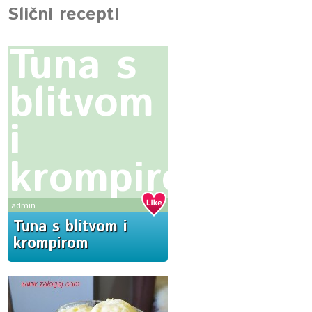
Slični recepti
Tuna s
blitvom
i
krompirom
admin
Tuna s blitvom i
krompirom