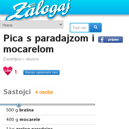
Pica s paradajzom i
mocarelom
Zanimljivo i ukusno
1
danas spremam ovo
Sastojci
500
g
brašna
400
g
mocarele