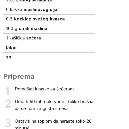
1
kg
zrelog paradajza
6
kašika
maslinovog ulja
0.5
kockice svežeg kvasca
100
g
crnih maslina
1
kašičica
šećera
biber
so
Priprema
Pomešati kvasac sa šećerom
Dodati 50 ml tople vode i toliko brašna
da se formira gusta smesa
Ostaviti na toplom da naraste (oko 20
minuta)