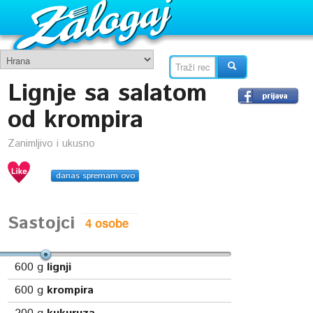
Lignje sa salatom
od krompira
Zanimljivo i ukusno
danas spremam ovo
Sastojci
600
g
lignji
600
g
krompira