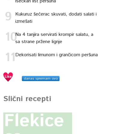
iseckan list peršuna
Kukuruz šećerac skuvati, dodati salati i
izmešati
Na 4 tanjira servirati krompir salatu, a
sa strane pržene lignje
Dekorisati limunom i grančicom peršuna
danas spremam ovo
Slični recepti
Flekice