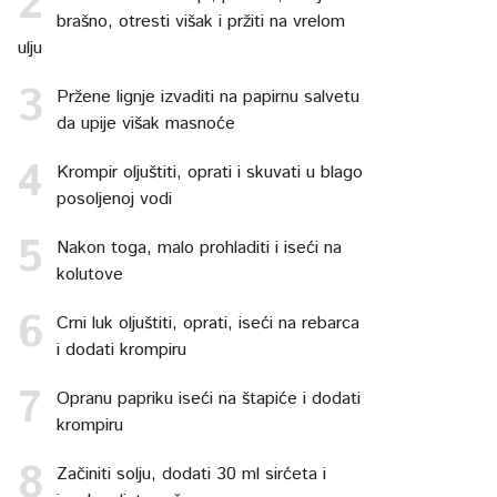
brašno, otresti višak i pržiti na vrelom
ulju
Pržene lignje izvaditi na papirnu salvetu
da upije višak masnoće
Krompir oljuštiti, oprati i skuvati u blago
posoljenoj vodi
Nakon toga, malo prohladiti i iseći na
kolutove
Crni luk oljuštiti, oprati, iseći na rebarca
i dodati krompiru
Opranu papriku iseći na štapiće i dodati
krompiru
Začiniti solju, dodati 30 ml sirćeta i