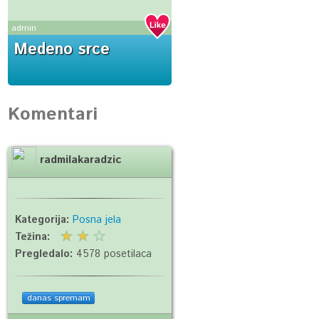
admin
Medeno srce
Komentari
radmilakaradzic
Kategorija:
Posna jela
Težina:
Pregledalo:
4578 posetilaca
danas spremam