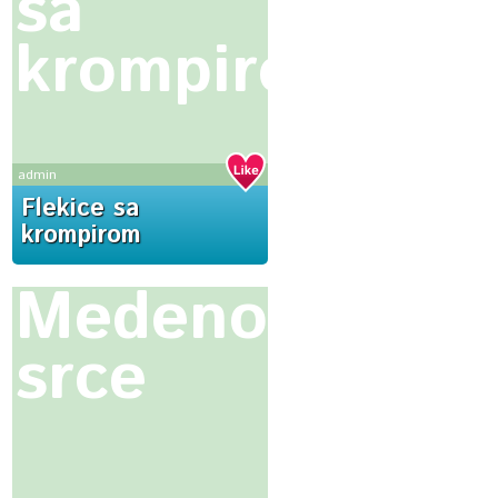
sa
krompirom
admin
Flekice sa
krompirom
Medeno
srce