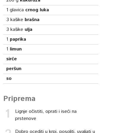
200
g
kukuruza
1
glavica
crnog luka
3
kašike
brašna
3
kašike
ulja
1
paprika
1
limun
sirće
peršun
so
Priprema
Lignje očistiti, oprati i iseći na
prstenove
Dobro ocediti u krpi, posoliti, uvaljati u