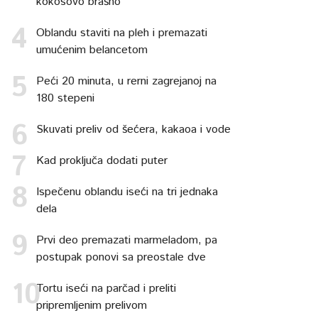
kokosovo brašno
Oblandu staviti na pleh i premazati
umućenim belancetom
Peći 20 minuta, u rerni zagrejanoj na
180 stepeni
Skuvati preliv od šećera, kakaoa i vode
Kad proključa dodati puter
Ispečenu oblandu iseći na tri jednaka
dela
Prvi deo premazati marmeladom, pa
postupak ponovi sa preostale dve
Tortu iseći na parčad i preliti
pripremljenim prelivom