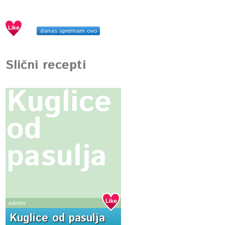
danas spremam ovo
Slični recepti
Kuglice
od
pasulja
admin
Kuglice od pasulja