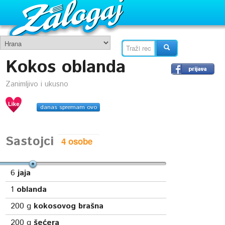
Kokos oblanda
Zanimljivo i ukusno
danas spremam ovo
Sastojci
6
jaja
1
oblanda
200
g
kokosovog brašna
200
g
šećera