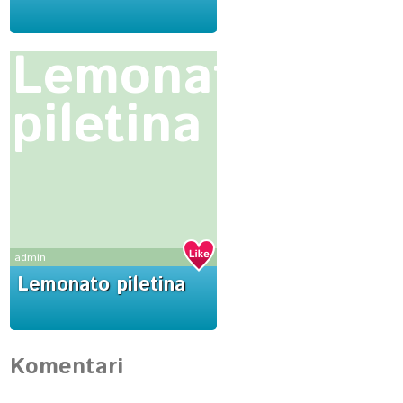
Lemonato
piletina
admin
Lemonato piletina
Komentari