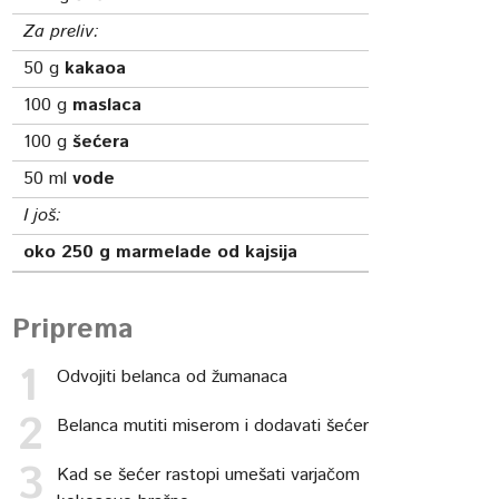
Za preliv:
50
g
kakaoa
100
g
maslaca
100
g
šećera
50
ml
vode
I još:
oko 250 g marmelade od kajsija
Priprema
Odvojiti belanca od žumanaca
Belanca mutiti miserom i dodavati šećer
Kad se šećer rastopi umešati varjačom