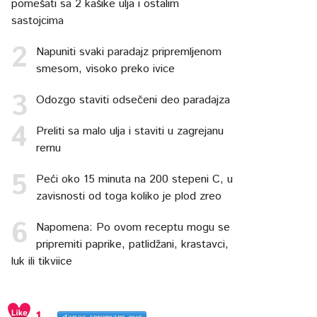
pomešati sa 2 kašike ulja i ostalim
sastojcima
Napuniti svaki paradajz pripremljenom
smesom, visoko preko ivice
Odozgo staviti odsečeni deo paradajza
Preliti sa malo ulja i staviti u zagrejanu
rernu
Peći oko 15 minuta na 200 stepeni C, u
zavisnosti od toga koliko je plod zreo
Napomena: Po ovom receptu mogu se
pripremiti paprike, patlidžani, krastavci,
luk ili tikviice
1