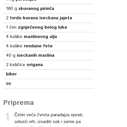
180
g
skuvanog pirinča
2
tvrdo kuvana iseckana jajeta
1
čen
zgnječenog belog luka
4
kašike
maslinovog ulja
4
kašike
rendane fete
40
g
iseckanih maslina
2
kašičice
origana
biber
so
Priprema
Četiri veća čvrsta paradajza oprati,
odseći vrh, izvaditi sok i seme pa