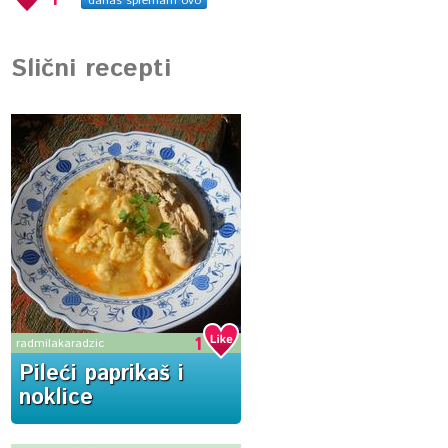
danas spremam ovo
Slični recepti
1
radmilakaradzic
Pileći paprikaš i
noklice