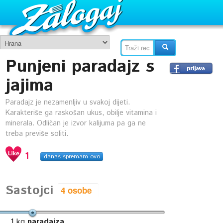
Punjeni paradajz s
jajima
Paradajz je nezamenljiv u svakoj dijeti.
Karakteriše ga raskošan ukus, obilje vitamina i
minerala. Odličan je izvor kalijuma pa ga ne
treba previše soliti.
1
danas spremam ovo
Sastojci
1
kg
paradajza