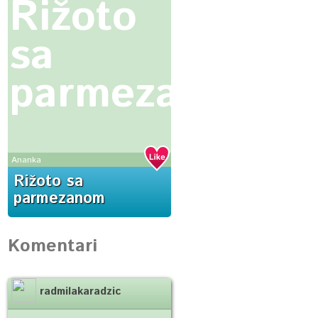
Rižoto
sa
parmezanom
Ananka
Rižoto sa
parmezanom
Komentari
radmilakaradzic