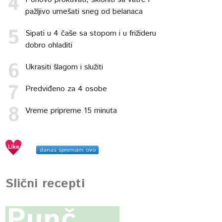
pažljivo umešati sneg od belanaca
Sipati u 4 čaše sa stopom i u frižideru
dobro ohladiti
Ukrasiti šlagom i služiti
Predviđeno za 4 osobe
Vreme pripreme 15 minuta
danas spremam ovo
Slični recepti
Punč