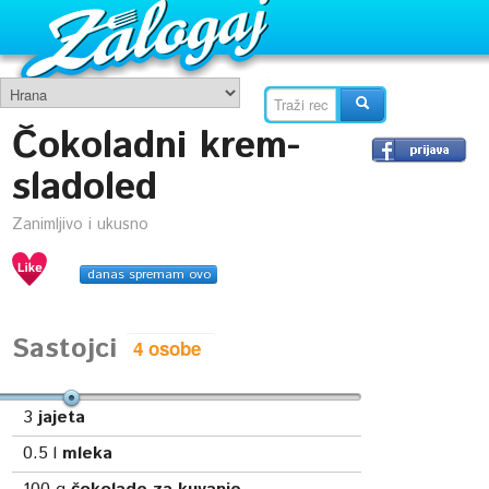
Čokoladni krem-
sladoled
Zanimljivo i ukusno
danas spremam ovo
Sastojci
3
jajeta
0.5
l
mleka