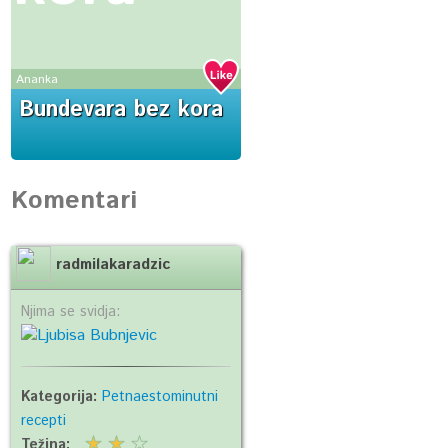
Ananka
Bundevara bez kora
Komentari
radmilakaradzic
Njima se svidja:
Kategorija:
Petnaestominutni
recepti
Težina: