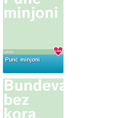
minjoni
admin
Punč minjoni
Bundevara
bez
kora