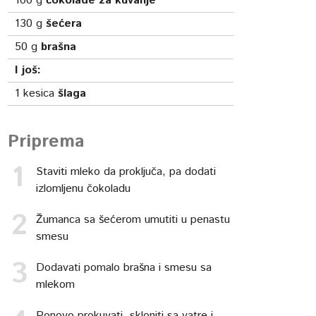
100
g
čokolade za kuvanje
130
g
šećera
50
g
brašna
I još:
1
kesica
šlaga
Priprema
Staviti mleko da proključa, pa dodati
izlomljenu čokoladu
Žumanca sa šećerom umutiti u penastu
smesu
Dodavati pomalo brašna i smesu sa
mlekom
Ponovo prokuvati, skloniti sa vatre i