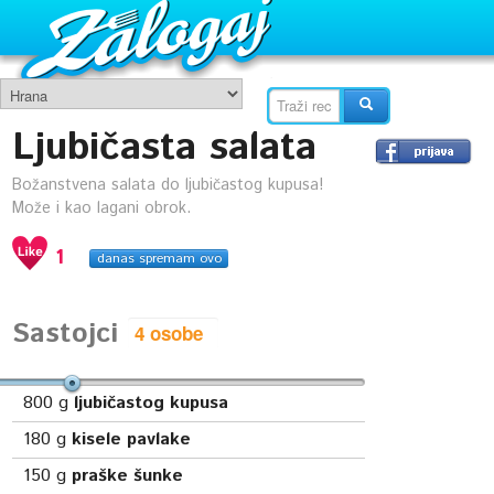
Ljubičasta salata
Božanstvena salata do ljubičastog kupusa!
Može i kao lagani obrok.
1
danas spremam ovo
Sastojci
800
g
ljubičastog kupusa
180
g
kisele pavlake
150
g
praške šunke