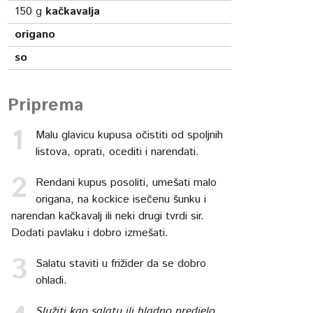
150
g
kačkavalja
origano
so
Priprema
Malu glavicu kupusa očistiti od spoljnih
listova, oprati, ocediti i narendati.
Rendani kupus posoliti, umešati malo
origana, na kockice isečenu šunku i
narendan kačkavalj ili neki drugi tvrdi sir.
Dodati pavlaku i dobro izmešati.
Salatu staviti u frižider da se dobro
ohladi.
Služiti kao salatu ili hladno predjelo.