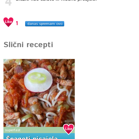
1
danas spremam ovo
Slični recepti
superfast