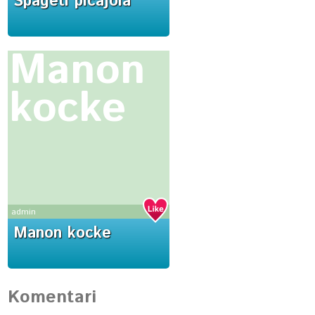
Špageti picajola
Manon
kocke
admin
Manon kocke
Komentari