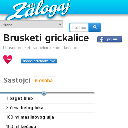
Brusketi grickalice
Ukusni brusketi sa belim lukom i kečapom.
danas spremam ovo
Sastojci
1
baget hleb
3
čena
belog luka
100
ml
maslinovog ulja
100
ml
kečapa