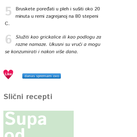
Bruskete poređati u pleh i sušiti oko 20
minuta u rerni zagrejanoj na 80 stepeni
C.
Služiti kao grickalice ili kao podlogu za
razne namaze. Ukusni su vrući a mogu
se konzumirati i nakon više dana.
danas spremam ovo
Slični recepti
Supa
od