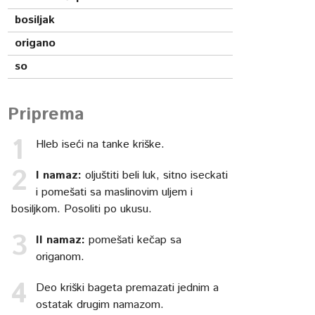
bosiljak
origano
so
Priprema
Hleb iseći na tanke kriške.
I namaz:
oljuštiti beli luk, sitno iseckati
i pomešati sa maslinovim uljem i
bosiljkom. Posoliti po ukusu.
II namaz:
pomešati kečap sa
origanom.
Deo kriški bageta premazati jednim a
ostatak drugim namazom.