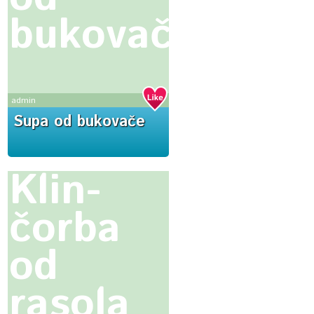
bukovače
admin
Supa od bukovače
Klin-
čorba
od
rasola