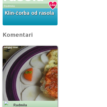
Radmila
Klin-čorba od rasola
Komentari
Radmila