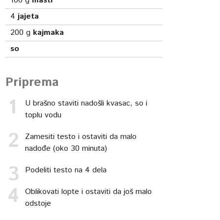
100
g
masti
4
jajeta
200
g
kajmaka
so
Priprema
U brašno staviti nadošli kvasac, so i
toplu vodu
Zamesiti testo i ostaviti da malo
nadođe (oko 30 minuta)
Podeliti testo na 4 dela
Oblikovati lopte i ostaviti da još malo
odstoje