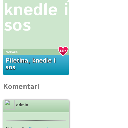
knedle i
sos
Radmila
Piletina, knedle i
sos
Komentari
admin