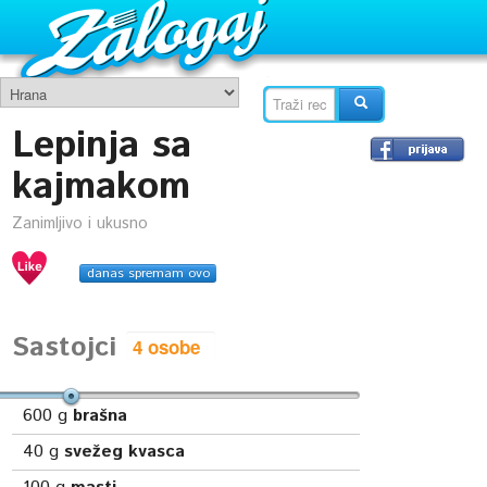
Lepinja sa
kajmakom
Zanimljivo i ukusno
danas spremam ovo
Sastojci
600
g
brašna
40
g
svežeg kvasca