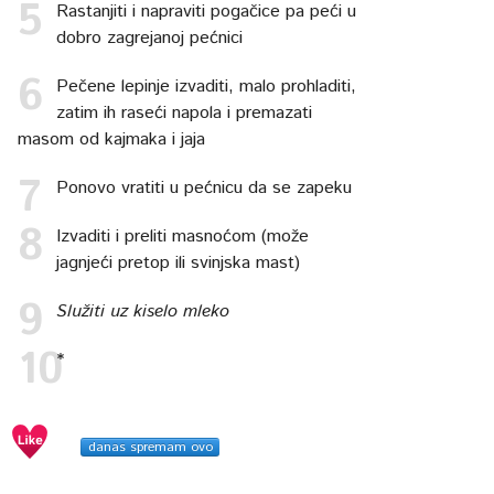
Rastanjiti i napraviti pogačice pa peći u
dobro zagrejanoj pećnici
Pečene lepinje izvaditi, malo prohladiti,
zatim ih raseći napola i premazati
masom od kajmaka i jaja
Ponovo vratiti u pećnicu da se zapeku
Izvaditi i preliti masnoćom (može
jagnjeći pretop ili svinjska mast)
Služiti uz kiselo mleko
*
danas spremam ovo