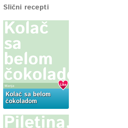
Slični recepti
Kolač
sa
belom
čokoladom
Marija
Kolač sa belom
čokoladom
Piletina,