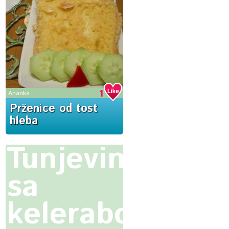
1
Ananka
Prženice od tost
hleba
Tunjevina
sa
kelerabom