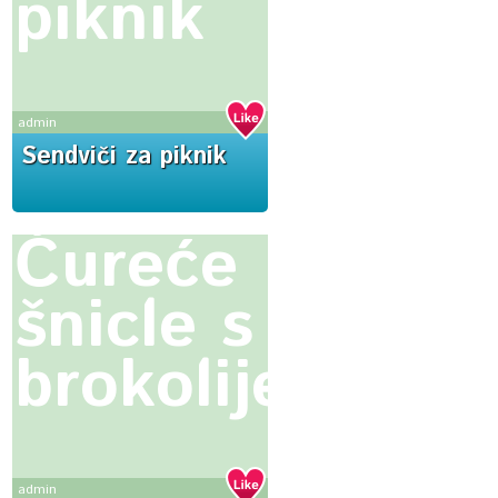
piknik
admin
Sendviči za piknik
Ćureće
šnicle s
brokolijem
admin