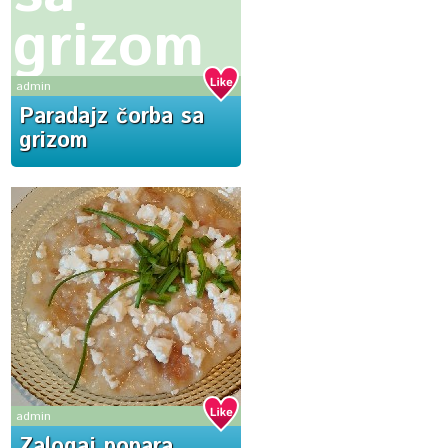
grizom
admin
Paradajz čorba sa
grizom
admin
Zalogaj popara