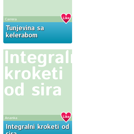
Carrera
Tunjevina sa
kelerabom
Integralni
kroketi
od sira
Ananka
Integralni kroketi od