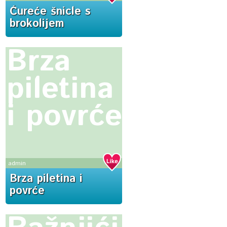
Ćureće šnicle s
brokolijem
Brza
piletina
i povrće
admin
Brza piletina i
povrće