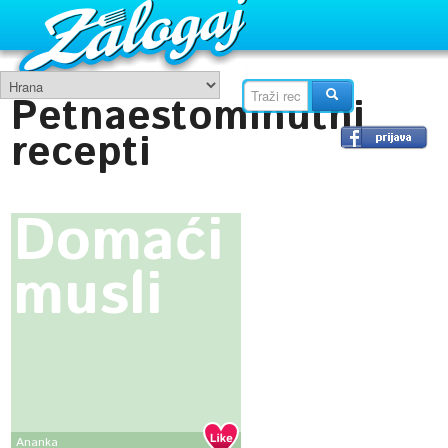
Petnaestominutni
recepti
Domaći
musli
Ananka