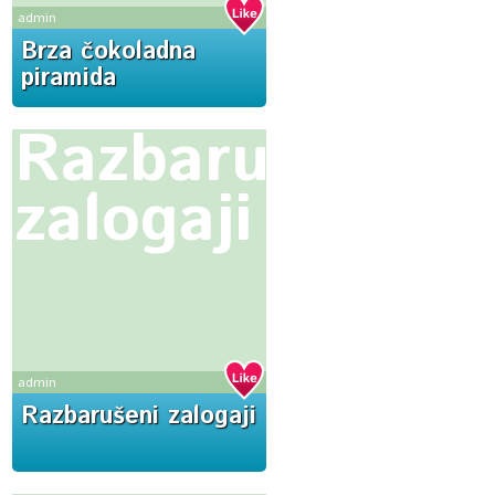
admin
Brza čokoladna
piramida
Razbarušeni
zalogaji
admin
Razbarušeni zalogaji