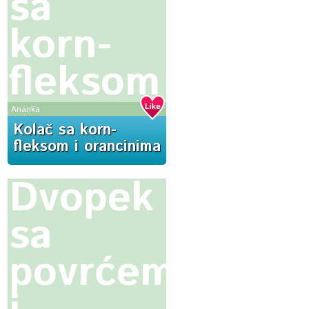
sa
korn-
fleksom
i
Ananka
Kolač sa korn-
orancinima
fleksom i orancinima
Dvopek
sa
povrćem