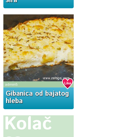
sira
admin5
Gibanica od bajatog
hleba
Kolač