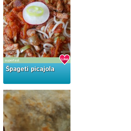
superfast
Špageti picajola