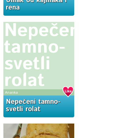
Umak od kajmaka i
rena
Nepečeni
tamno-
svetli
rolat
Ananka
Nepečeni tamno-
svetli rolat