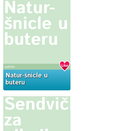
Natur-
šnicle u
buteru
admin
Natur-šnicle u
buteru
Sendviči
za