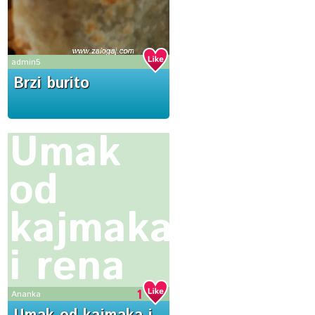
admin5
Brzi burito
Umak
od
kajmaka
i rena
1
Ananka