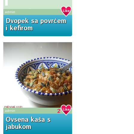
i
kefirom
admin
Dvopek sa povrćem
i kefirom
2
admin
Ovsena kaša s
jabukom