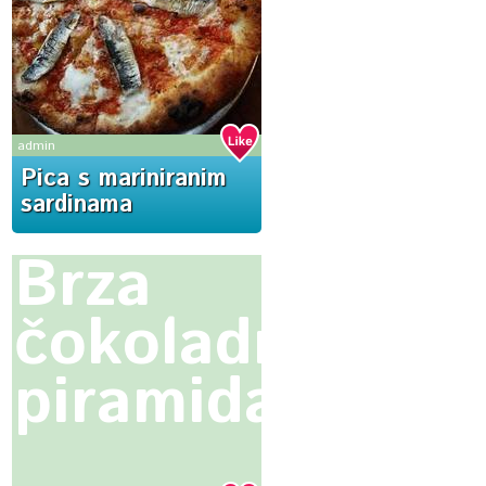
admin
Pica s mariniranim
sardinama
Brza
čokoladna
piramida