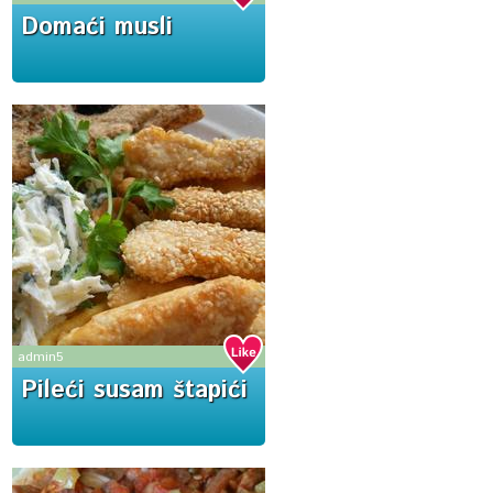
Domaći musli
admin5
Pileći susam štapići