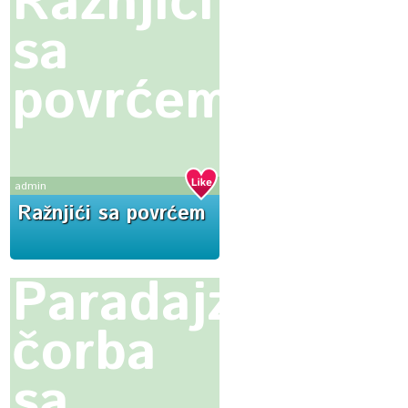
Ražnjići
sa
povrćem
admin
Ražnjići sa povrćem
Paradajz
čorba
sa