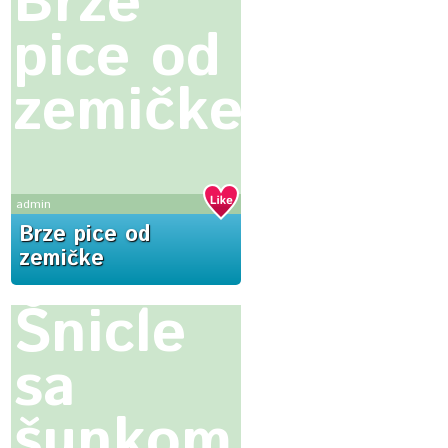
Brze
pice od
zemičke
admin
Brze pice od
zemičke
Šnicle
sa
šunkom