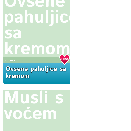
Ovsene
pahuljice
sa
kremom
admin
Ovsene pahuljice sa
kremom
Musli s
voćem