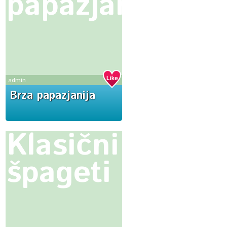
papazjanija
admin
Brza papazjanija
Klasični
špageti