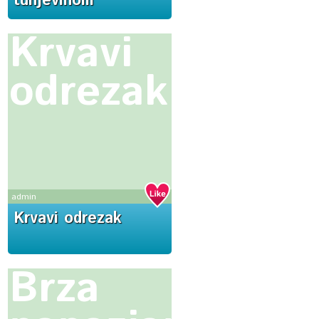
tunjevinom
Krvavi
odrezak
admin
Krvavi odrezak
Brza