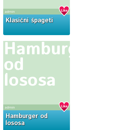
admin
Klasični špageti
Hamburger
od
lososa
admin
Hamburger od
lososa