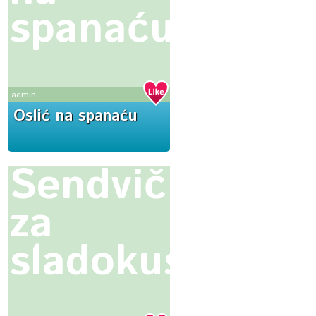
spanaću
admin
Oslić na spanaću
Sendvič
za
sladokusce