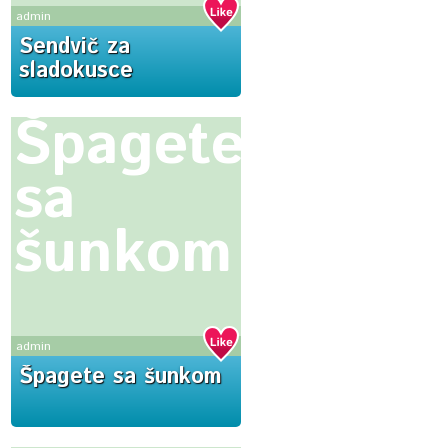
admin
Sendvič za
sladokusce
Špagete
sa
šunkom
admin
Špagete sa šunkom