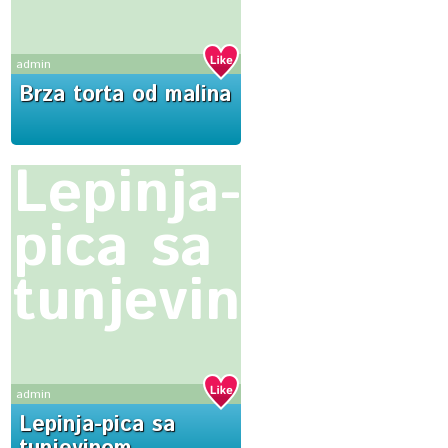
admin
Brza torta od malina
Lepinja-
pica sa
tunjevinom
admin
Lepinja-pica sa