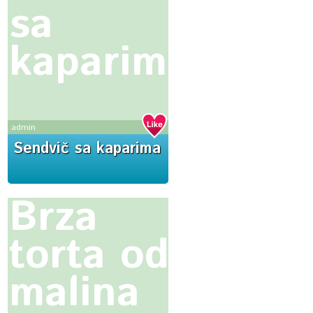
sa
kaparima
admin
Sendvič sa kaparima
Brza
torta od
malina