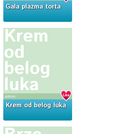
Gala plazma torta
Krem
od
belog
luka
admin
Krem od belog luka