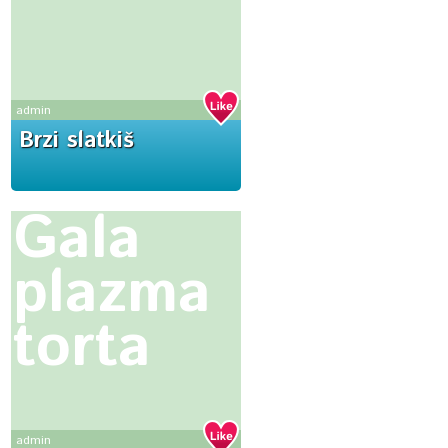
admin
Brzi slatkiš
Gala
plazma
torta
admin