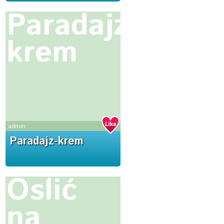
Paradajz-
krem
admin
Paradajz-krem
Oslić
na