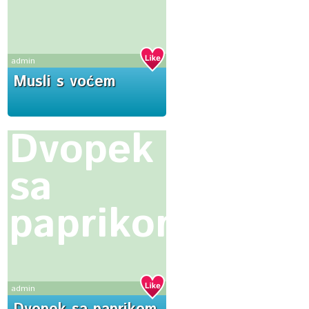
admin
Musli s voćem
Dvopek
sa
paprikom
admin