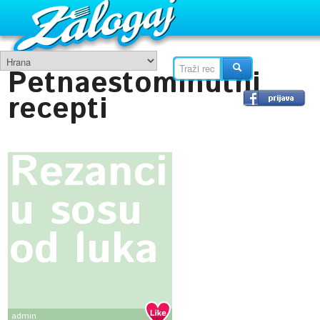
Petnaestominutni
recepti
Rezanci
u sosu
od luka
admin