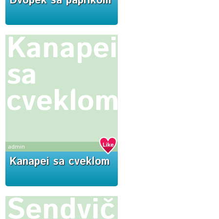
Dvopek sa paprikom
Kanapei
sa
cveklom
admin
Kanapei sa cveklom
Sendvič