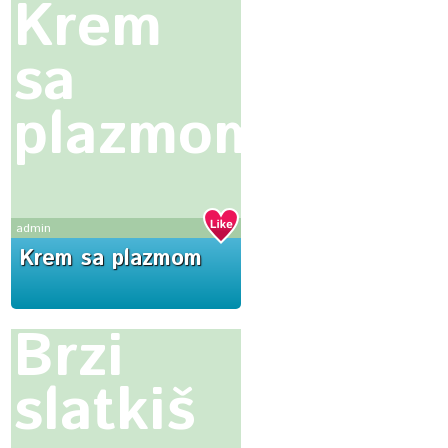
Krem
sa
plazmom
admin
Krem sa plazmom
Brzi
slatkiš