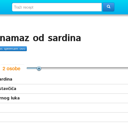
 namaz od sardina
as spremam ovo
i
ardina
stavčića
rnog luka