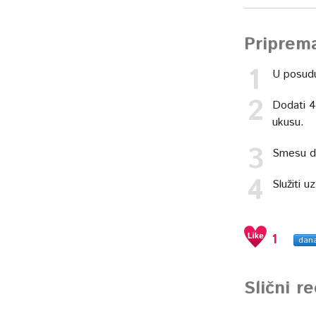
Priprem
U posudu
Dodati 4 
ukusu.
Smesu do
Služiti 
1
dan
Slični r