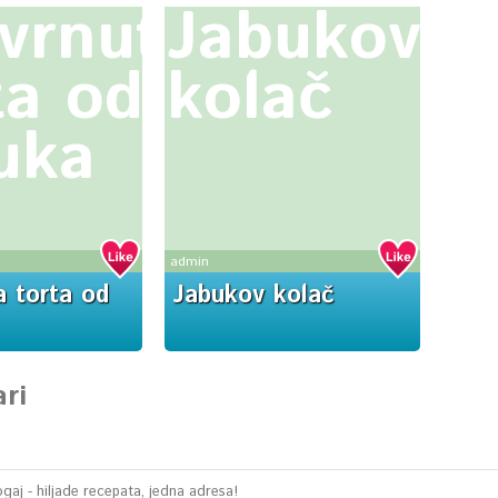
vrnuta
Jabukov
ta od
kolač
uka
admin
a torta od
Jabukov kolač
ri
aj - hiljade recepata, jedna adresa!