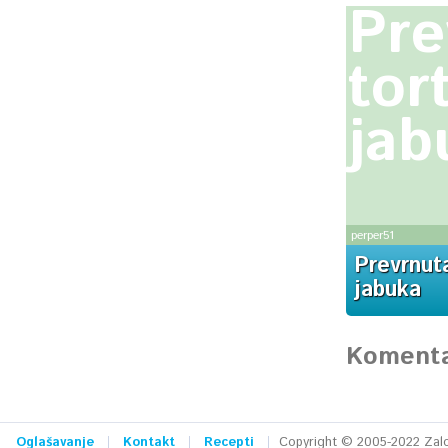
Pre
tor
jab
perper51
Prevrnut
jabuka
Komenta
Oglašavanje
Kontakt
Recepti
Copyright © 2005-2022 Zalog