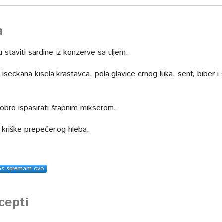
a
 staviti sardine iz konzerve sa uljem.
iseckana kisela krastavca, pola glavice crnog luka, senf, biber i
bro ispasirati štapnim mikserom.
uz kriške prepečenog hleba.
as spremam ovo
ecepti