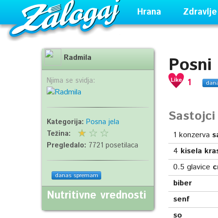
Hrana
Zdravlje
Radmila
Posni
Njima se svidja:
1
dan
Sastojc
Kategorija:
Posna jela
Težina:
1
konzerva
s
Pregledalo:
7721 posetilaca
4
kisela kra
0.5
glavice
c
danas spremam
biber
Nutritivne vrednosti
senf
so