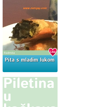
Radmila
Pita s mladim lukom
Piletina
u