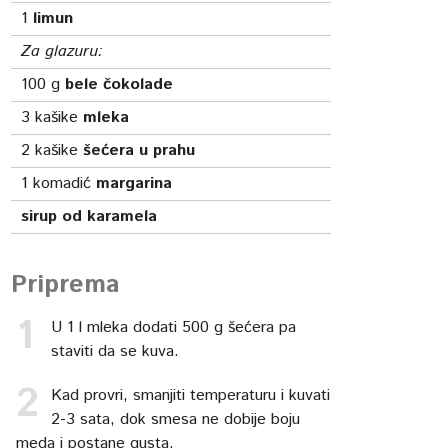
1
limun
Za glazuru:
100
g
bele čokolade
3
kašike
mleka
2
kašike
šećera u prahu
1
komadić
margarina
sirup od karamela
Priprema
U 1 l mleka dodati 500 g šećera pa
staviti da se kuva.
Kad provri, smanjiti temperaturu i kuvati
2-3 sata, dok smesa ne dobije boju
meda i postane gusta.