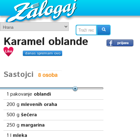
Karamel oblande
danas spremam ovo
Sastojci
1
pakovanje
oblandi
200
g
mlevenih oraha
500
g
šećera
250
g
margarina
1
l
mleka