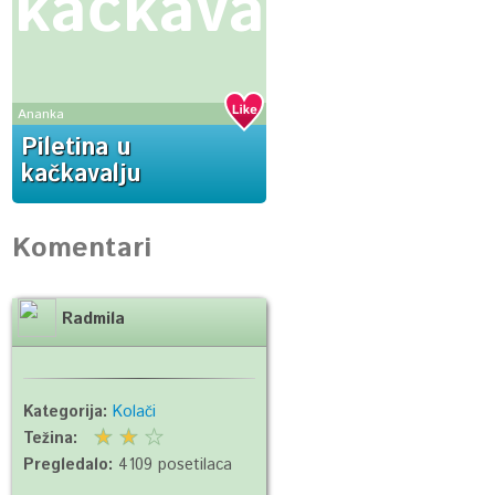
kačkavalju
Ananka
Piletina u
kačkavalju
Komentari
Radmila
Kategorija:
Kolači
Težina:
Pregledalo:
4109 posetilaca