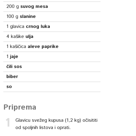
200
g
suvog mesa
100
g
slanine
1
glavica
crnog luka
4
kašike
ulja
1
kašičica
aleve paprike
1
jaje
čili sos
biber
so
Priprema
Glavicu svežeg kupusa (1,2 kg) očisititi
od spoljnih listova i oprati.