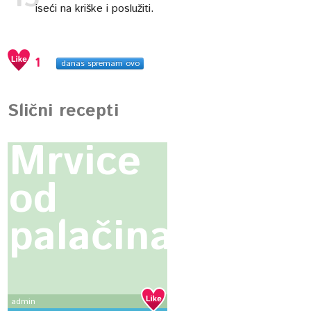
iseći na kriške i poslužiti.
1
danas spremam ovo
Slični recepti
Mrvice
od
palačinaka
admin