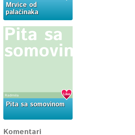
Mrvice od
palačinaka
Pita sa
somovinom
Radmila
Pita sa somovinom
Komentari