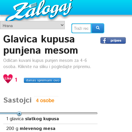
Glavica kupusa
punjena mesom
Odličan kuvani kupus punjen mesom za 4-6
osoba. Kliknite na sliku i pogledajte pripremu.
1
danas spremam ovo
Sastojci
1
glavica
slatkog kupusa
200
g
mlevenog mesa