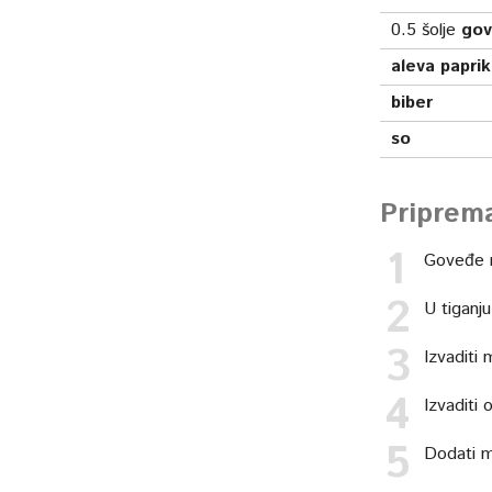
0.5
šolje
gov
aleva papri
biber
so
Priprem
Goveđe me
U tiganju
Izvaditi 
Izvaditi
Dodati m