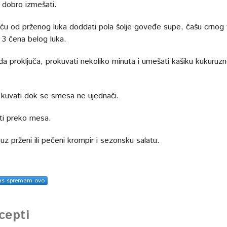
 dobro izmešati.
u od prženog luka doddati pola šolje goveđe supe, čašu crnog v
 3 čena belog luka.
 da proključa, prokuvati nekoliko minuta i umešati kašiku kukuruz
 kuvati dok se smesa ne ujednači.
iti preko mesa.
 uz prženi ili pečeni krompir i sezonsku salatu.
as spremam ovo
ecepti