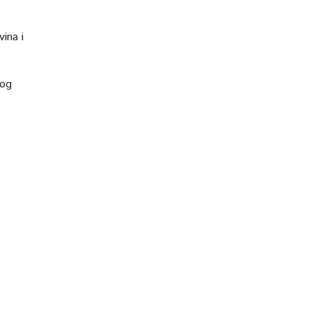
ina i
nog