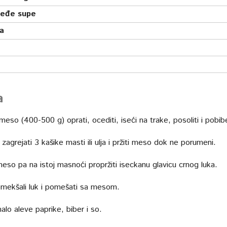
eđe supe
ka
a
so (400-500 g) oprati, ocediti, iseći na trake, posoliti i pobiber
 zagrejati 3 kašike masti ili ulja i pržiti meso dok ne porumeni.
meso pa na istoj masnoći propržiti iseckanu glavicu crnog luka.
 omekšali luk i pomešati sa mesom.
alo aleve paprike, biber i so.