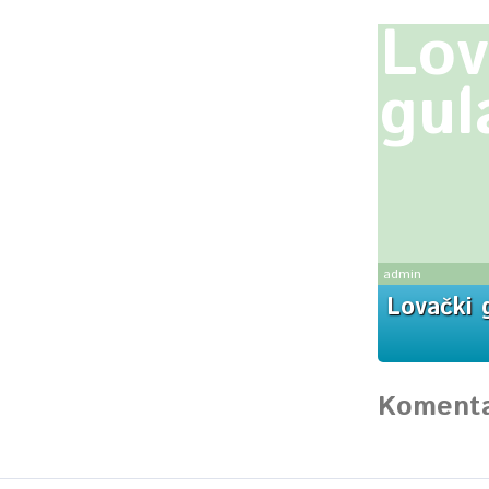
Lov
gul
admin
Lovački 
Komenta