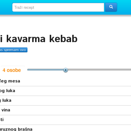
i kavarma kebab
as spremam ovo
i
đeg mesa
og luka
 luka
 vina
ti
uruznog brašna