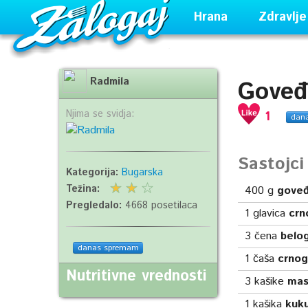
Hrana
Zdravlje
Radmila
Goveđ
Njima se svidja:
1
dan
Sastojc
Kategorija:
Bugarska
Težina:
400
g
gove
Pregledalo:
4668 posetilaca
1
glavica
crn
3
čena
belog
danas spremam
1
čaša
crnog
Nutritivne vrednosti
3
kašike
mas
1
kašika
kuk