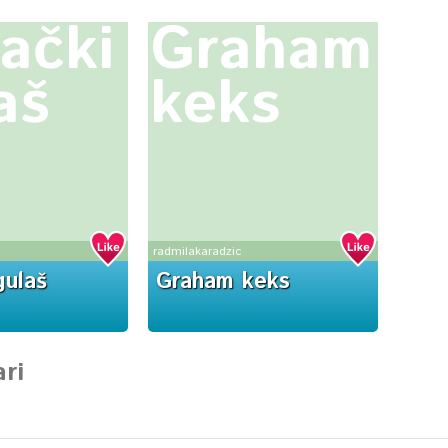
ački
Graham
aš
keks
radmilakaradzic
gulaš
Graham keks
ri