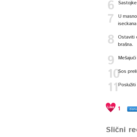
Sastojke
U masnoć
iseckana
Ostaviti
brašna.
Mešajući
Sos prel
Poslužiti
1
dan
Slični r