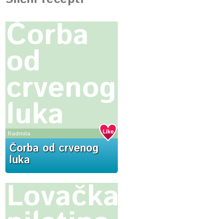
Čorba
od
crvenog
luka
Radmila
Čorba od crvenog
luka
Lovačka