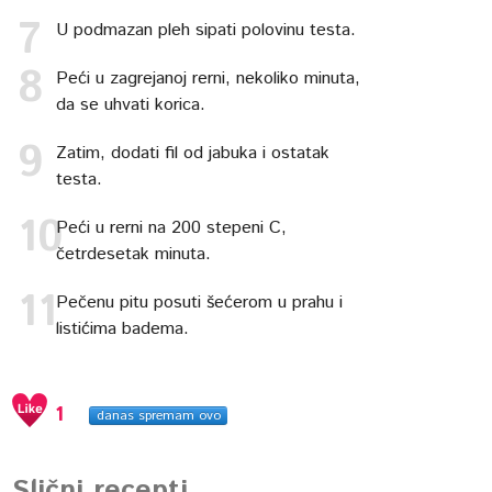
U podmazan pleh sipati polovinu testa.
Peći u zagrejanoj rerni, nekoliko minuta,
da se uhvati korica.
Zatim, dodati fil od jabuka i ostatak
testa.
Peći u rerni na 200 stepeni C,
četrdesetak minuta.
Pečenu pitu posuti šećerom u prahu i
listićima badema.
1
danas spremam ovo
Slični recepti