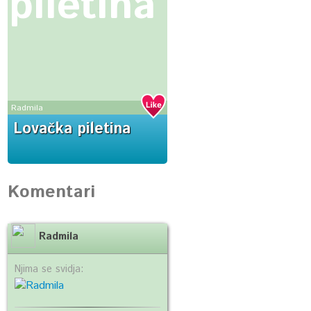
piletina
Radmila
Lovačka piletina
Komentari
Radmila
Njima se svidja: