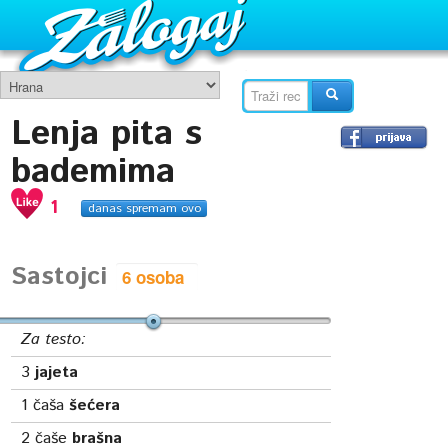
Lenja pita s
bademima
1
danas spremam ovo
Sastojci
Za testo:
3
jajeta
1
čaša
šećera
2
čaše
brašna