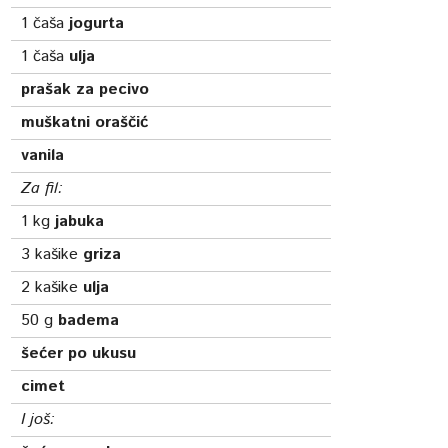
1
čaša
jogurta
1
čaša
ulja
prašak za pecivo
muškatni oraščić
vanila
Za fil:
1
kg
jabuka
3
kašike
griza
2
kašike
ulja
50
g
badema
šećer po ukusu
cimet
I još: