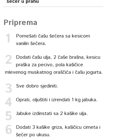
šećer u prahu
Priprema
Pomešati čašu šećera sa kesicom
vanilin šećera.
Dodati čašu ulja, 2 čaše brašna, kesicu
praška za pecivo, pola kašičice
mlevenog muskatnog oraščića i čašu jogurta.
Sve dobro sjediniti.
Oprati, oljuštiti i izrendati 1 kg jabuka.
Jabuke izdinstati sa 2 kašike ulja.
Dodati 3 kašike griza, kašičicu cimeta i
šećer po ukusu.