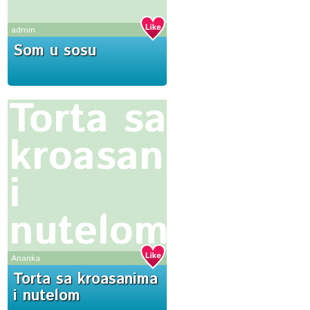
admin
Som u sosu
Torta sa
kroasanima
i
nutelom
Ananka
Torta sa kroasanima
i nutelom