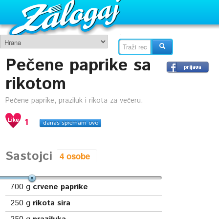
Pečene paprike sa
rikotom
Pečene paprike, praziluk i rikota za večeru.
1
danas spremam ovo
Sastojci
700
g
crvene paprike
250
g
rikota sira