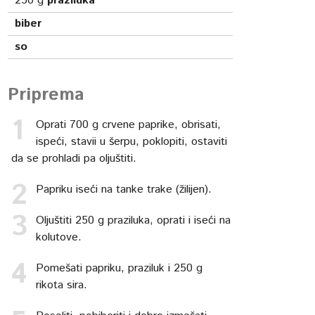
250
g
praziluka
biber
so
Priprema
Oprati 700 g crvene paprike, obrisati,
ispeći, stavii u šerpu, poklopiti, ostaviti
da se prohladi pa oljuštiti.
Papriku iseći na tanke trake (žilijen).
Oljuštiti 250 g praziluka, oprati i iseći na
kolutove.
Pomešati papriku, praziluk i 250 g
rikota sira.