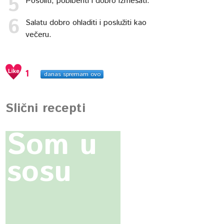
Posoliti, pobiberiti i dobro izmešati.
Salatu dobro ohladiti i poslužiti kao
večeru.
1
danas spremam ovo
Slični recepti
Som u
sosu