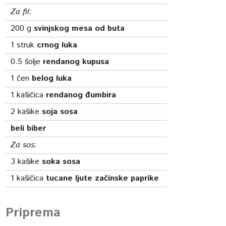
Za fil:
200
g
svinjskog mesa od buta
1
struk
crnog luka
0.5
šolje
rendanog kupusa
1
čen
belog luka
1
kašičica
rendanog đumbira
2
kašike
soja sosa
beli biber
Za sos:
3
kašike
soka sosa
1
kašičica
tucane ljute začinske paprike
Priprema