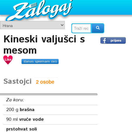
Kineski valjušci s
mesom
danas spremam ovo
Sastojci
Za koru:
200
g
brašna
90
ml
vruće vode
prstohvat soli