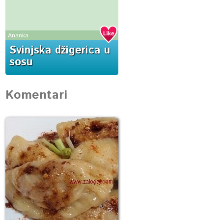
Ananka
Svinjska džigerica u
sosu
Komentari