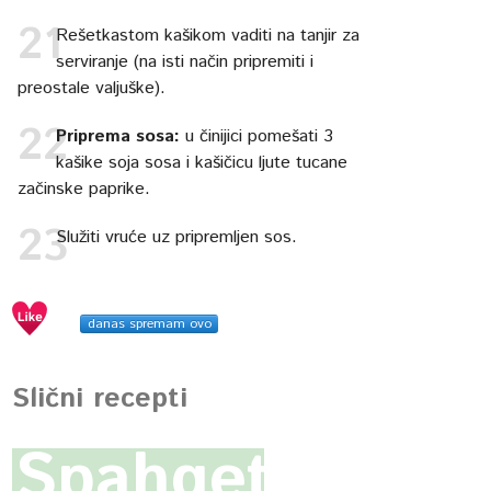
Rešetkastom kašikom vaditi na tanjir za
serviranje (na isti način pripremiti i
preostale valjuške).
Priprema sosa:
u činijici pomešati 3
kašike soja sosa i kašičicu ljute tucane
začinske paprike.
Služiti vruće uz pripremljen sos.
danas spremam ovo
Slični recepti
Spahgetti