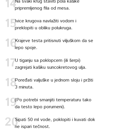
Na svaki krug staviti pola kašike
pripremljenog fila od mesa.
Ivice krugova navlažiti vodom i
preklopiti u obliku polukruga.
Krajeve testa pritisnuti viljuškom da se
lepo spoje.
U tiganju sa poklopcem (ili šerpi)
zagrejati kašiku suncokretovog ulja.
Poređati valjuške u jednom sloju i pržiti
3 minuta.
(Po potrebi smanjiti temperaturu tako
da testo lepo porumeni).
Sipati 50 ml vode, poklopiti i kuvati dok
ne ispari tečnost.