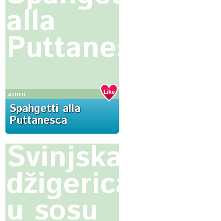
alla
Puttanesca
admin
Spahgetti alla
Puttanesca
Svinjska
džigerica
u sosu