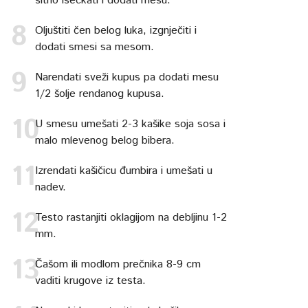
sitno iseckati i dodati mesu.
Oljuštiti čen belog luka, izgnječiti i
dodati smesi sa mesom.
Narendati sveži kupus pa dodati mesu
1/2 šolje rendanog kupusa.
U smesu umešati 2-3 kašike soja sosa i
malo mlevenog belog bibera.
Izrendati kašičicu đumbira i umešati u
nadev.
Testo rastanjiti oklagijom na debljinu 1-2
mm.
Čašom ili modlom prečnika 8-9 cm
vaditi krugove iz testa.