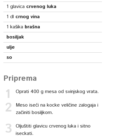
1
glavica
crvenog luka
1
dl
crnog vina
1
kašika
brašna
bosiljak
ulje
so
Priprema
Oprati 400 g mesa od svinjskog vrata.
Meso iseći na kocke veličine zalogaja i
začiniti bosiljkom.
Oljuštiti glavicu crvenog luka i sitno
iseckati.