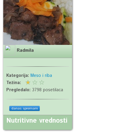
Radmila
Kategorija:
Meso i riba
Težina:
Pregledalo:
3798 posetilaca
danas spremam
Nutritivne vrednosti