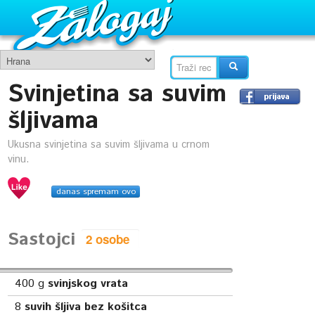
Svinjetina sa suvim
šljivama
Ukusna svinjetina sa suvim šljivama u crnom
vinu.
danas spremam ovo
Sastojci
400
g
svinjskog vrata
8
suvih šljiva bez košitca