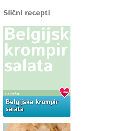
Slični recepti
Belgijska
krompir
salata
stevanbg
Belgijska krompir
salata